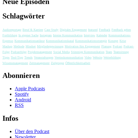
Neue Episoden
Schlagwörter
Audioreportage
Beruf & Karriere
Case Study
Digitales Engagement
featured
Feedback
Feedback geben
Fortbildung
In eigener Sache
Instagram
Interne Kommunikation
Interview
Kalender
Kommunikations-
Espresso
Kommunikationsanlässe
Kommunikationskanal
Kommunikationsstrategie
Konzept
Krise
Mashup
Methode
Mindset
Mitgliedergewinnung
Motivation fürs Engagement
Planung
Podcast
Podcast-
Folge
Podcastfolge
Projektmanagement
Social Media
Stimmige Kommunikation
Team
Teamsitzung
Tipps
Tool-Tipp
Trends
Veranstaltungen
Vereinskommunikation
Video
Website
Weiterbildung
Wissensmanagement
Zeitmanagement
Zielgruppe
Öffentlichkeitsarbeit
Abonnieren
Apple Podcasts
Spotify
Android
RSS
Infos
Über den Podcast
Newsletter