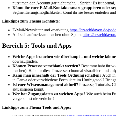
nutzt man den Account gar nicht mehr… Sprich: Es ist normal, d
Könnt ihr eure E-Mail-Kontakte smart gruppieren oder se
Segmentierungsmöglichkeiten könnt ihr sie besser einteilen un
Linktipps zum Thema Kontakte:
E-Mail-Newsletter und -marketing
https://erzaehldavon.de/podc
Auf sich aufmerksam machen ohne Spam:
https://erzaehldavo
Bereich 5: Tools und Apps
Welche Apps brauchen wir überhaupt – und welche könne
downzugraden.
Können Prozesse verschlankt werden?
Bestimmt habt ihr wi
machen). Habt ihr diese Prozesse schonmal visualisiert und a
Kann man innerhalb der Tools Ordnung schaffen?
Auch in 
in Canva oder verschiedene Formulare im Umfragetool? Bringt 
Ist euer Wissensmanagement aktuell?
Prozesse, Tutorials, C
aktualisieren könnt.
Wer hat Zugangsdaten zu welchen Apps?
Wie auch beim Pro
vergeben ist nie verkehrt!
Linktipps zum Thema Tools und Apps: