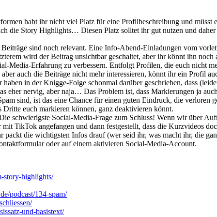
formen habt ihr nicht viel Platz für eine Profilbeschreibung und müsst
lich die Story Highlights… Diesen Platz solltet ihr gut nutzen und dah
 Beiträge sind noch relevant. Eine Info-Abend-Einladungen vom vorletzt
zterem wird der Beitrag unsichtbar geschaltet, aber ihr könnt ihn noch 
l-Media-Erfahrung zu verbessern. Entfolgt Profilen, die euch nicht mehr
 aber auch die Beiträge nicht mehr interessieren, könnt ihr ein Profil a
 haben in der Knigge-Folge schonmal darüber geschrieben, dass (leide
as eher nervig, aber naja… Das Problem ist, dass Markierungen ja au
m sind, ist das eine Chance für einen guten Eindruck, die verloren geh
s Dritte euch markieren können, ganz deaktivieren könnt.
Die schwierigste Social-Media-Frage zum Schluss! Wenn wir über Auf
 mit TikTok angefangen und dann festgestellt, dass die Kurzvideos doch
r packt die wichtigsten Infos drauf (wer seid ihr, was macht ihr, die g
ontaktformular oder auf einem aktivieren Social-Media-Account.
-story-highlights/
n.de/podcast/134-spam/
schliessen/
sissatz-und-basistext/