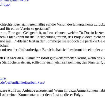
ensmanagement-kurs/
ol-tipp/
 schlechte Idee, sich regelmäßig auf die Vision des Engagements zurück
d für euren Verein zu gestalten?
 rum. Eine gute Gelegenheit, mal zu schauen, welche To-Dos in letzter
nen? Oder könnt ihr die Entscheidung treffen, das Projekt doch nicht 
ste mal…”-Ideen? Jetzt in der Sommerpause ist doch die perfekte Gel
eichen!
isten der fünf vorherigen Bereiche hat sich bestimmt die ein oder and
 des Jahres aus?
Damit ihr sofort gut weiterarbeiten könnt, wenn das 
Startlöchern stehen, solltet ihr euch jetzt Zeit nehmen, den Plan für 
urs/
.de/oeffentlichkeitsarbeit-kurs/
er andere Aufräum-Aufgabe anzugehen! Wenn ihr dazu Anmerkungen habt,
DM oder einen Kommentar unter dem Post zu dieser Folge.