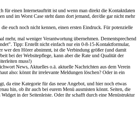
für einen Internetauftritt ist und wenn man direkt die Kontaktdaten
en und im Worst Case steht dann dort jemand, der/die gar nicht mehr
die euch noch nicht kennen, einen ersten Eindruck. Für potenzielle
e mal mehr, mal weniger Verantwortung übernehmen. Dementsprechend
ndet”. Tipp: Erstellt nicht einfach nur ein 0-8-15-Kontaktformular,
der wer den Hörer abnimmt, ist die Verbindung größer (und damit
eit bei der Websitepflege, kann aber die Rate und Qualität der
terleiten muss!)
tichwort News, Aktuelles o.ä. aktuelle Nachrichten aus dem Verein
haut also: könnt ihr irrelevante Meldungen löschen? Oder in ein
gt, da eine Kategorie für das neue Angebot, und hier noch etwas
genau hin, ob ihr auch bei eurem Menü ausmisten könnt. Seiten, die
 Widget in der Seitenleiste. Oder ihr schafft durch eine Menüstruktur