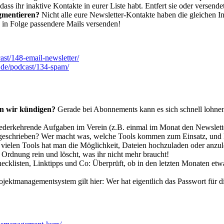
ass ihr inaktive Kontakte in eurer Liste habt. Entfert sie oder versend
gmentieren?
Nicht alle eure Newsletter-Kontakte haben die gleichen I
d in Folge passendere Mails versenden!
ast/148-email-newsletter/
n.de/podcast/134-spam/
n wir kündigen?
Gerade bei Abonnements kann es sich schnell lohnen,
ederkehrende Aufgaben im Verein (z.B. einmal im Monat den Newslett
ufgeschrieben? Wer macht was, welche Tools kommen zum Einsatz, und 
vielen Tools hat man die Möglichkeit, Dateien hochzuladen oder anzul
Ordnung rein und löscht, was ihr nicht mehr braucht!
hecklisten, Linktipps und Co: Überprüft, ob in den letzten Monaten e
jektmanagementsystem gilt hier: Wer hat eigentlich das Passwort für 