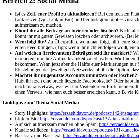
Bereich 2: Social Media
Ist es Zeit, euer Profil zu aktualisieren?
Bei den meisten Platt
Link setzen (vgl. Link in Bio) und bei Instagram gibt es zusätz
aufmerksam zu machen.
Könnt ihr alte Beiträge archivieren oder löschen?
Nicht alle
könnt ihr mit gutem Gewissen löschen oder archivieren. (Bei let
Wem folgt ihr?
Zu Überprüfen, wem man folgt, hilft, eure Socia
euren Feed bringen. (Tipp: wenn ihr nicht entfolgen wollt, euch
Auf welchen (irrelevanten) Beiträgen seid ihr markiert?
Wir
markieren, um ihre Aufmerksamkeit zu erhaschen. Wir finden d
bekommen. Wenn jetzt aber die Hälfte euer Markierungen nur Spa
Einstellungen des jeweiligen Netzwerks, ob ihr die Option, das
Möchtet ihr ungenutzte Accounts umnutzen oder löschen?
Habt ihr noch eine brach liegende Facebookseite? Oder habt ihr
macht daraus etwas, was wir ein Visitenkarten-Profil nennen: Ih
einen Verweis, wie man euch besser erreichen kann, z.B. via K
Linktipps zum Thema Social Media:
Story Highlights:
https://erzaehldavon.de/podcast/142-instagram
Link in Bio:
https://erzaehldavon.de/podcast/137-link-in-bio/
Auf sich aufmerksam machen ohne Spam:
https://erzaehldavo
Kanäle schließen:
https://erzaehldavon.de/podcast/131-kanaele-
Basissatz und Basistext:
https://erzaehldavon.de/podcast/067-ba