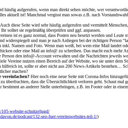
 häufig aufgerufen, wenn man direkt sehen möchte, wer verantwortlich 
lles aktuell ist! Manchmal vergisst man sowas z.B. nach Vorstandswahl
Auch diese Seite wird sehr häufig aufgerufen und vermittelt Menschen, 
 Ihr solltet sie regelmäßig überprüfen und ggf. anpassen.
reinen ist es ganz normal, dass Posten neu besetzt werden und Leut
and widerspiegelt und man je nach Anliegen bei der richtigen Person “la
besten inkl. Namen und Foto. Wenn man weiß, bei wem eine Mail landet o
schicken oder eine Mail an info@ zu schreiben. Das macht euch mehr Arb
e Person den info@-Account verwalten und die Nachrichten jeweils wei
ele Vereine nutzen einen Bereich auf der Website, wo sie unter dem S
 hilfreich ist, sollte er aber nicht aus 200 News-Artikeln bestehen… Sc
tlicher machen?
e vereinfachen?
Hier noch eine neue Seite mit Corona-Infos hinzugefü
zu überfrachten, dass die Übersichtlichkeit verloren geht. Schaut mal 
r bestimmt an anderer Stelle unterbringen, z.B. im Footer oder in einem
t/105-website-schnitzeljagd/
hldavon.de/podcast/132-seo-fuer-vereinswebsites-teil-1/
)