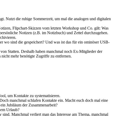
ngt. Nutzt die ruhige Sommerzeit, um mal die analogen und digitalen
otizen, Flipchart-Skizzen vom letzten Workshop und Co. gilt: Was
l persönliche Notizen (z.B. im Notizbuch) und Zettel durchzugehen.
chivieren.
r wo sind die gespeichert? Und was ist das für ein ominöser USB-
t von Statten. Deshalb haben manchmal noch Ex-Mitglieder der
nicht mehr benötigte Zugriffe zu entfernen.
ol, um Kontakte zu systematisieren.
it. Doch manchmal schlafen Kontakte ein. Macht euch doch mal eine
er ein Jubiläum der Zusammenarbeit?
 dem Urlaub?
tiv sind. Manchmal verliert man das Interesse am Thema, manchmal