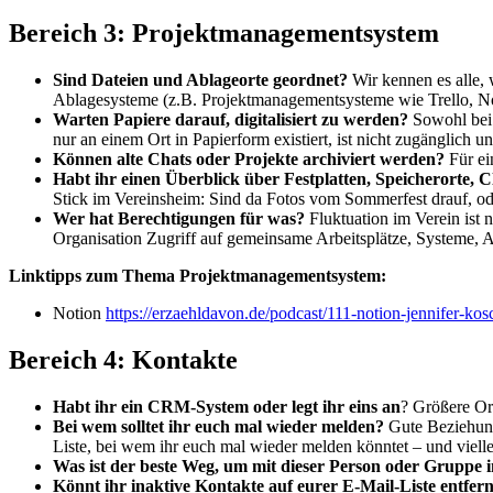
Bereich 3: Projektmanagementsystem
Sind Dateien und Ablageorte geordnet?
Wir kennen es alle, 
Ablagesysteme (z.B. Projektmanagementsysteme wie Trello, 
Warten Papiere darauf, digitalisiert zu werden?
Sowohl bei 
nur an einem Ort in Papierform existiert, ist nicht zugänglich
Können alte Chats oder Projekte archiviert werden?
Für ei
Habt ihr einen Überblick über Festplatten, Speicherorte,
Stick im Vereinsheim: Sind da Fotos vom Sommerfest drauf, 
Wer hat Berechtigungen für was?
Fluktuation im Verein ist
Organisation Zugriff auf gemeinsame Arbeitsplätze, Systeme, A
Linktipps zum Thema Projektmanagementsystem:
Notion
https://erzaehldavon.de/podcast/111-notion-jennifer-kos
Bereich 4: Kontakte
Habt ihr ein CRM-System oder legt ihr eins an
? Größere Or
Bei wem solltet ihr euch mal wieder melden?
Gute Beziehunge
Liste, bei wem ihr euch mal wieder melden könntet – und vielle
Was ist der beste Weg, um mit dieser Person oder Gruppe 
Könnt ihr inaktive Kontakte auf eurer E-Mail-Liste entfer