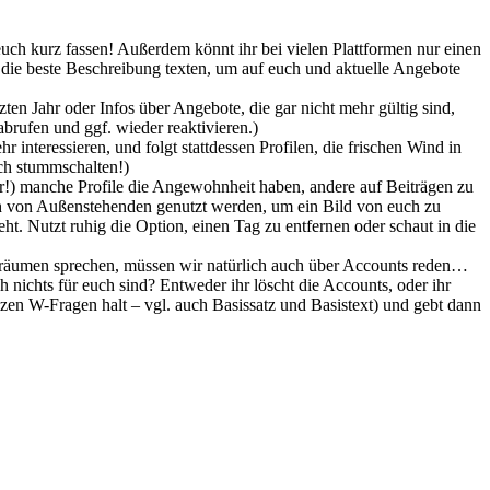
 euch kurz fassen! Außerdem könnt ihr bei vielen Plattformen nur einen
er die beste Beschreibung texten, um auf euch und aktuelle Angebote
en Jahr oder Infos über Angebote, die gar nicht mehr gültig sind,
abrufen und ggf. wieder reaktivieren.)
 interessieren, und folgt stattdessen Profilen, die frischen Wind in
uch stummschalten!)
r!) manche Profile die Angewohnheit haben, andere auf Beiträgen zu
ch von Außenstehenden genutzt werden, um ein Bild von euch zu
t. Nutzt ruhig die Option, einen Tag zu entfernen oder schaut in die
räumen sprechen, müssen wir natürlich auch über Accounts reden…
 nichts für euch sind? Entweder ihr löscht die Accounts, oder ihr
anzen W-Fragen halt – vgl. auch Basissatz und Basistext) und gebt dann