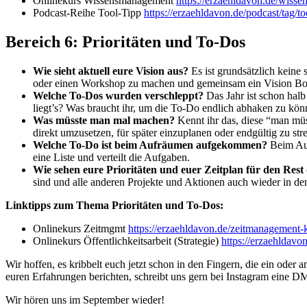
Onlinekurs Wissensmanagement
https://erzaehldavon.de/wiss
Podcast-Reihe Tool-Tipp
https://erzaehldavon.de/podcast/tag/to
Bereich 6: Prioritäten und To-Dos
Wie sieht aktuell eure Vision aus?
Es ist grundsätzlich keine
oder einen Workshop zu machen und gemeinsam ein Vision Boar
Welche To-Dos wurden verschleppt?
Das Jahr ist schon halb
liegt’s? Was braucht ihr, um die To-Do endlich abhaken zu kön
Was müsste man mal machen?
Kennt ihr das, diese “man müs
direkt umzusetzen, für später einzuplanen oder endgültig zu str
Welche To-Do ist beim Aufräumen aufgekommen?
Beim Ausm
eine Liste und verteilt die Aufgaben.
Wie sehen eure Prioritäten und euer Zeitplan für den Rest
sind und alle anderen Projekte und Aktionen auch wieder in den 
Linktipps zum Thema Prioritäten und To-Dos:
Onlinekurs Zeitmgmt
https://erzaehldavon.de/zeitmanagement-k
Onlinekurs Öffentlichkeitsarbeit (Strategie)
https://erzaehldavon
Wir hoffen, es kribbelt euch jetzt schon in den Fingern, die ein od
euren Erfahrungen berichten, schreibt uns gern bei Instagram eine 
Wir hören uns im September wieder!