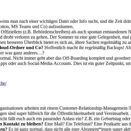
wenn man nach einer wichtigen Datei oder Info sucht, und die Zeit drä
Notion, MS Teams und Co) aufzuräumen.
Offiziellem (z.B. Behördenschreiben) als auch spontan entstandenen N
 und droht verloren zu gehen. Der Sommer ist eine gute Gelegenheit, ma
nen besseren Überblick bietet es sich an, ältere Sachen regelmäßig zu ar
 Cloud-Ordner und Co?
Hoffentlich macht ihr regelmäßig Backups! Abe
oder was ganz anderes…?
 normal. Nicht immer geht aber das Off-Boarding komplett und geordne
pps oder auch Social-Media-Accounts. Dies ist ein guter Zeitpunkt, um 
che/
ganisationen arbeiten mit einem Customer-Relationship-Management-To
n sind super hilfreich für die Öffentlichkeitsarbeit und Vereinsarbe
icht fällt euch auch ein passender Anlass ein? Z.B. ein Geburtstag od
in Kontakt zu bleiben?
Eine Mail? Ein Telefonat? Eine Postkarte aus
nen?
Es ist ganz normal, dass nicht alle eure Abonnent*innen super ak