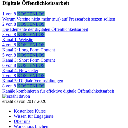
Digitale Öffentlichkeitsarbeit
1 von 8
KOSTENLOS
Warum Vereine nicht mehr (nur) auf Pressearbeit setzen sollten
Lektion
2 von 8
KOSTENLOS
1
Die Elemente der digitalen Öffentlichkeitsarbeit
von
Lektion
3 von 8
KOSTENLOS
8
2
Kanal 1: Website
innerhalb
von
Lektion
4 von 8
KOSTENLOS
des
8
3
Kanal 2: Long Form Content
Abschnitts
innerhalb
von
Lektion
5 von 8
KOSTENLOS
Digitale
des
8
4
Kanal 3: Short Form Content
Öffentlichkeitsarbeit.
Abschnitts
innerhalb
von
Lektion
6 von 8
KOSTENLOS
Digitale
des
8
5
Kanal 4: Newsletter
Öffentlichkeitsarbeit.
Abschnitts
innerhalb
von
Lektion
7 von 8
KOSTENLOS
Digitale
des
8
6
Kanal 5: Digitale Veranstaltungen
Öffentlichkeitsarbeit.
Abschnitts
innerhalb
von
Lektion
8 von 8
KOSTENLOS
Digitale
des
8
7
Kanäle kombinieren für effektive digitale Öffentlichkeitsarbeit
Öffentlichkeitsarbeit.
Abschnitts
innerhalb
von
Lektion
Digitale
des
8
8
erzähl davon 2017-2026
Öffentlichkeitsarbeit.
Abschnitts
innerhalb
von
Kostenlose Kurse
Digitale
des
8
Wissen für Engagierte
Öffentlichkeitsarbeit.
Abschnitts
innerhalb
Über uns
Digitale
des
Workshops buchen
Öffentlichkeitsarbeit.
Abschnitts