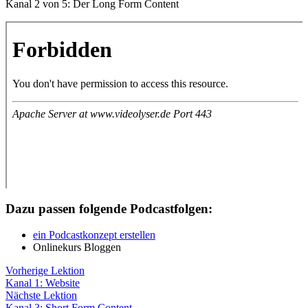
Kanal 2 von 5: Der Long Form Content
Dazu passen folgende Podcastfolgen:
ein Podcastkonzept erstellen
Onlinekurs Bloggen
Vorherige Lektion
Kanal 1: Website
Lektion
Nächste Lektion
3
Kanal 3: Short Form Content