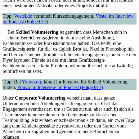
einer bestimmten Aktivität oder eines Projekts mithilft.
Tipp:
Vostel.de
vermittelt Kurzzeitengagement.
Vostel im Interview
im Podcast (Folge 013)
Bei
Skilled Volunteering
ist gemeint, dass Menschen sich in
einem Bereich engagieren, in dem sie eine Ausbildung,
Fachkenntnisse oder Praxiskenntnisse haben. Das heißt, eine
Grafikdesignerin, für die es täglich Brot ist, Pixel in Photoshop hin
und her zu schieben, könnte sich bei euch engagieren, indem sie den
Flyer layoutet. Für sie ist das mit ihren Grafikdesign-
Fachkenntnissen ja kein Problem, während ihr euch die aufwändig
reinfuchsen müsstet.
Tipp: Bei
Youvo.org
könnt ihr Kreative für Skilled Volunteering
finden.
Youvo im Interview im Podcast (Folge 017)
Unter
Corporate Volunteering
versteht man, dass ganze
Unternehmen oder Abteilungen sich engagieren. Oft ist das
Engagement eventbasiert, um a) Gutes zu tun, aber auch b) sich als
Team besser kennenzulernen. Im Gegensatz zu klassischen
Teambuilding-Aktivitäten entscheidet man sich dann, ein zwei Tage
lang eine Kindertagesstätte zu renovieren oder den Garten vom
Altersheim umzugraben und gemeinsam neue Blümchen zu
pflanzen.