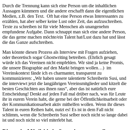
Durch die Trennung kann sich eine Person um die inhaltlichen
Aussagen kümmern und die andere erschafft dann die eigentlichen
Medien, z.B. den Text. Oft hat eine Person etwas Interessantes zu
erzählen, hat aber selber keine Lust oder Zeit, das aufzuschreiben.
Texte zu schreiben ist für viele Menschen als unangenehm
empfundene Aufgabe. Dann schnappt man sich eine andere Person,
die das gerne machen möchte/ein Talent hat/Lust dazu hat und lässt
die das Ganze aufschreiben.
Man könnte diesen Prozess als Interview mit Fragen aufziehen,
oder theoretisch sogar Ghostwriting betreiben. (Ehrlich gesagt
würde ich das Vereinen nicht empfehlen. Wir sind ja keine Promis,
die unsere Biographie auf den Markt bringen wollen…) im
Vereinskontext fände ich es charmanter, transparent zu
kommunizieren: „Wir haben unsere talentierte Schreiberin Susi, und
die interviewt jetzt die langjährigen Vereinsmitglieder und kitzelt die
besten Geschichten aus ihnen raus“, aber das ist natürlich eure
Entscheidung! Denkt auf jeden Fall mal drüber nach, was für Leute
ihr in eurem Verein habt, die gerne bei der Öffentlichkeitsarbeit oder
der Kommunikationsarbeit aktiv mithelfen wollen. Wenn ihr dieses
Talent in euren Reihen habt, nutzt es! Es ist in dem Fall nicht
schlimm, wenn die Schreiberin Susi selber noch nicht so lange dabei
ist und noch nicht so viel miterlebt hat.