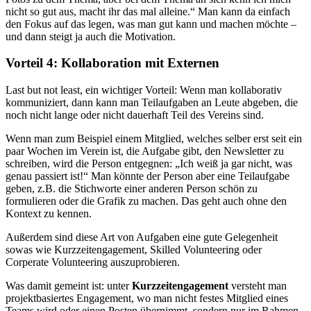
nicht so gut aus, macht ihr das mal alleine.“ Man kann da einfach
den Fokus auf das legen, was man gut kann und machen möchte –
und dann steigt ja auch die Motivation.
Vorteil 4: Kollaboration mit Externen
Last but not least, ein wichtiger Vorteil: Wenn man kollaborativ
kommuniziert, dann kann man Teilaufgaben an Leute abgeben, die
noch nicht lange oder nicht dauerhaft Teil des Vereins sind.
Wenn man zum Beispiel einem Mitglied, welches selber erst seit ein
paar Wochen im Verein ist, die Aufgabe gibt, den Newsletter zu
schreiben, wird die Person entgegnen: „Ich weiß ja gar nicht, was
genau passiert ist!“ Man könnte der Person aber eine Teilaufgabe
geben, z.B. die Stichworte einer anderen Person schön zu
formulieren oder die Grafik zu machen. Das geht auch ohne den
Kontext zu kennen.
Außerdem sind diese Art von Aufgaben eine gute Gelegenheit
sowas wie Kurzzeitengagement, Skilled Volunteering oder
Corperate Volunteering auszuprobieren.
Was damit gemeint ist: unter
Kurzzeitengagement
versteht man
projektbasiertes Engagement, wo man nicht festes Mitglied eines
Teams wird oder einen Posten übernimmt, sondern nur im Rahmen