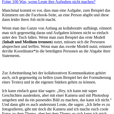
Folge 100 Was, wenn Leute ihre Aufgaben nicht machen?
Manchmal kommt es vor, dass man eine Aufgabe, zum Beispiel das
Kümmern um die Facebook-Seite, an eine Person abgibt und diese
dann leider ihren Job nicht macht.
Wenn man das Ganze von Anfang an kollaborativ aufhängt, erinnert
man sich gegenseitig daran und Aufgaben können nicht so einfach
unter den Tisch fallen. Wenn man zum Beispiel das erste Modell
(
Inhalt und Medium trennen
) nutzt, müssen sich die Personen
absprechen und treffen. Wenn man das zweite Modell nutzt, erinnert
der/die Koordinator*in die beteiligten Personen an die Abgabe ihrer
Statements.
Zur Arbeitsteilung bei der kollaborativen Kommunikation gehört
auch, sich gegenseitig zu helfen (zum Beispiel bei der Formulierung
eines Textes) und in die eigenen Stärken gehen zu können.
Ich kann einfach ganz klar sagen: „Hey, ich kann mir super
Geschichten ausdenken, aber mit einer Kamera und mit Photoshop
umgehen und da ein passendes Bild zu machen, das kann ich nicht.“
Und dann gibt es auch andersrum Leute, die sagen: „Ich liebe es zu
fotografieren, gibt mir doch die Kamera und ich mache euch coole
Fotos zu dem Thema, aber bei dem Thema an sich kenn ich mich