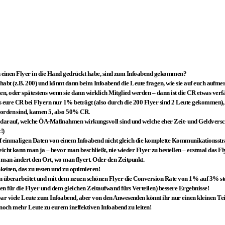
ich einen Flyer in die Hand gedrückt habe, sind zum Infoabend gekommen?
eilt habt (z.B. 200) und könnt dann beim Infoabend die Leute fragen, wie sie auf euch auf
 oder spätestens wenn sie dann wirklich Mitglied werden – dann ist die CR etwas verfäls
ss eure CR bei Flyern nur 1% beträgt (also durch die 200 Flyer sind 2 Leute gekommen),
orden sind, kamen 5, also 50% CR.
s darauf, welche ÖA-Maßnahmen wirkungsvoll sind und welche eher Zeit- und Geldversc
!)
auf einmaligen Daten von einem Infoabend nicht gleich die komplette Kommunikationsstr
eicht kann man ja – bevor man beschließt, nie wieder Flyer zu bestellen – erstmal das F
r man ändert den Ort, wo man flyert. Oder den Zeitpunkt.
hkeiten, das zu testen und zu optimieren!
n überarbeitet und mit dem neuen schönen Flyer die Conversion Rate von 1% auf 3% ste
n für die Flyer und dem gleichen Zeitaufwand fürs Verteilen) bessere Ergebnisse!
r viele Leute zum Infoabend, aber von den Anwesenden könnt ihr nur einen kleinen Tei
 noch mehr Leute zu eurem ineffektiven Infoabend zu leiten!