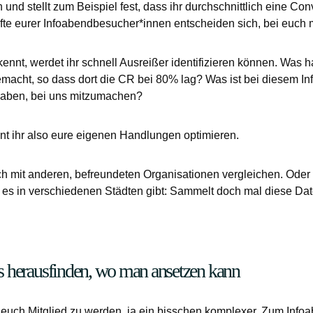
und stellt zum Beispiel fest, dass ihr durchschnittlich eine Co
lfte eurer Infoabendbesucher*innen entscheiden sich, bei euch
ennt, werdet ihr schnell Ausreißer identifizieren können. Was 
macht, so dass dort die CR bei 80% lag? Was ist bei diesem In
haben, bei uns mitzumachen?
nt ihr also eure eigenen Handlungen optimieren.
ch mit anderen, befreundeten Organisationen vergleichen. Oder 
ie es in verschiedenen Städten gibt: Sammelt doch mal diese D
 herausfinden, wo man ansetzen kann
ei euch Mitglied zu werden, ja ein bisschen komplexer. Zum Info