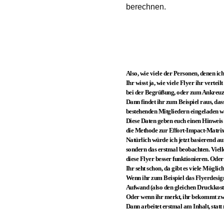
berechnen.
Also, wie viele der Personen, denen 
Ihr wisst ja, wie viele Flyer ihr vert
bei der Begrüßung, oder zum Ankreuzen,
Dann findet ihr zum Beispiel raus, da
bestehenden Mitgliedern eingeladen w
Diese Daten geben euch einen Hinwei
die Methode zur Effort-Impact-Matrix
Natürlich würde ich jetzt basierend 
sondern das erstmal beobachten. Viell
diese Flyer besser funktionieren. Ode
Ihr seht schon, da gibt es viele Möglic
Wenn ihr zum Beispiel das Flyerdesig
Aufwand (also den gleichen Druckkoste
Oder wenn ihr merkt, ihr bekommt zwa
Dann arbeitet erstmal am Inhalt, statt