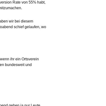
nversion Rate von 55% habt,
 mitzumachen.
haben wir bei diesem
foabend schief gelaufen, wo
wenn ihr ein Ortsverein
aten bundesweit und
abend gehen ja nur Leute,