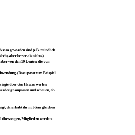
merksam geworden sind (z.B. mündlich
cht, aber besser als nichts.)
 aber von den 10 Leuten, die von
hwendung. (Dazu passt zum Beispiel
ategie über den Haufen werfen,
lyerdesign anpassen und schauen, ob
igt, dann habt ihr mit dem gleichen
l überzeugen, Mitglied zu werden: