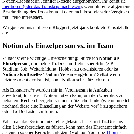
Notion-Liebhaberin Jennifer Kosche aufgenommen. Ihr könnt sie
hier hören (oder das Transkript nachlesen)
, wenn ihr eine allgemeine
Beschreibung des Tools braucht oder euch besonders der Vergleich
mit Trello interessiert.
Wir gucken uns in diesem Blogpost jetzt ganz konkrete Einsatzfälle
an:
Notion als Einzelperson vs. im Team
Zunächst eine wichtige Unterscheidung: Nutze ich
Notion als
Einzelperson
, um meine To-Dos und Lebensbereiche (z.B.
Studium, Job, Weiterbildung, Hobby) zu organisieren oder ist
Notion als offizielles Tool im Verein
eingeführt? Selbst wenn
letzteres nicht der Fall ist, kann Notion sehr nützlich sein.
Als Engagierte*r wurden mir im Vereinsteam ja Aufgaben
anvertraut, für die ich Notion nutzen kann, um den Überblick zu
behalten, Rechercheergebnisse oder nützliche Links (wie nehme ich
nochmal diese eine Einstellung an der Website vor?!) zu speichern
oder To-Do-Listen zu führen.
Falls man das System nutzt, eine „Master-Liste“ mit To-Dos aus
allen Lebensbereichen zu führen, kann man das Ehrenamt einfach
als einen solcher Bereiche anlegen. (Vgl. auf YouTube
Thomas