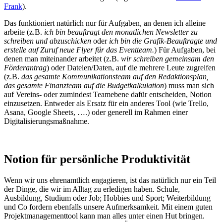
Frank
).
Das funktioniert natürlich nur für Aufgaben, an denen ich alleine
arbeite (z.B.
ich bin beauftragt den monatlichen Newsletter zu
schreiben und abzuschicken
oder
ich bin die Grafik-Beauftragte und
erstelle auf Zuruf neue Flyer für das Eventteam.
) Für Aufgaben, bei
denen man miteinander arbeitet (z.B.
wir schreiben gemeinsam den
Förderantrag
) oder Dateien/Daten, auf die mehrere Leute zugreifen
(z.B.
das gesamte Kommunikationsteam auf den Redaktionsplan,
das gesamte Finanzteam auf die Budgetkalkulation
) muss man sich
auf Vereins- oder zumindest Teamebene dafür entscheiden, Notion
einzusetzen. Entweder als Ersatz für ein anderes Tool (wie Trello,
Asana, Google Sheets, ….) oder generell im Rahmen einer
Digitalisierungsmaßnahme.
Notion für persönliche Produktivität
Wenn wir uns ehrenamtlich engagieren, ist das natürlich nur ein Teil
der Dinge, die wir im Alltag zu erledigen haben. Schule,
Ausbildung, Studium oder Job; Hobbies und Sport; Weiterbildung
und Co fordern ebenfalls unsere Aufmerksamkeit. Mit einem guten
Projektmanagementtool kann man alles unter einen Hut bringen.