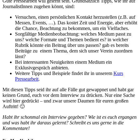
Gute Pressearbeit will gelernt sein. Grundsätzlich Tipps, wie ihr auf
JournalistInnen zugehen könnt, sind:
Versuchen, einen persönlichen Kontakt herzustellen (z.B. auf
Messen, Events, …). Das
kostet Zeit und Energie, aber erhöht
die Chance, Beachtung zu bekommen, um ein Vielfaches.
Sorgfältige Medienbeobachtung: welches Medium passt zu
uns? welche Formate und Themen bedient es? in welcher
Rubrik könnte ein Beitrag über uns passen? gab es bereits
Beiträge zu einem Thema, dem sich unser Verein zuordnen
lässt?
Bei interessanten Neuigkeiten einem Medium ein
Exklusivgespräch anbieten.
Weitere Tipps und Beispiele findet ihr in unserem
Kurs
Pressearbeit
.
Mit diesen Tipps seid ihr auf alle Fälle gut gewappnet und habt gar
keinen Grund, euch vor dem Interview zu drücken. Nur eine Sache
wird hier gedrückt – und zwar unsere Daumen für euren großen
Auftritt! 🙂
Habt ihr schonmal ein Interview gegeben? Wie ist es euch ergangen
und was habt ihr daraus gelernt? Schreibt es uns gerne in die
Kommentare!