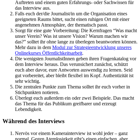
Auftreten und einem guten Erfahrungs- oder Sachwissen für
das Interview aus.
Falls euch der/die Journalist/in um die Organisation eines
geeigneten Raums bittet, sucht einen ruhigen Ort mit einer
angenehmen Atmosphäre, der thematisch passt.
Sorgt für eine gute Vorbereitung: Die Kernfragen “Was macht
unser Verein? Was ist unsere Vision? Warum machen wir
das?” solltet ihr ohne lange zu überlegen beantworten können.
Mehr dazu in dem
Modul zur Strategieentwicklung unseres
Onlinekurses Öffentlichkeitsarbeit
.
Die wenigsten JournalistInnen geben ihren Fragenkatalog vor
dem Interview heraus. Das verunsichert zunächst, schützt
euch aber davor, eure Antworten auswendig zu lernen. Seid
gut vorbereitet, aber bleibt flexibel im Kopf. Authentizität ist
sehr wichtig.
Die zentralen Punkte zum Thema solltet ihr euch vorher in
Stichpunkten notieren.
Überlegt euch außerdem ein oder zwei Beispiele. Das macht
das Thema für das Publikum greifbarer und erzeugt
Lebendigkeit.
Während des Interviews
Nervös vor einem Kamerainterview ist wohl jeder – ganz
normal. Gegen Atemlosigkeit gibt’s einen einfachen, aber