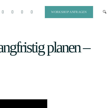
WORKSHOP ANFRAGEN
ngfristig planen​ –