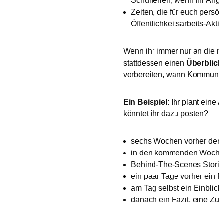
Schulferien, wenn ihr Ang
Zeiten, die für euch pers
Öffentlichkeitsarbeits-Akt
Wenn ihr immer nur an die n
stattdessen einen
Überblic
vorbereiten, wann Kommuni
Ein Beispiel
: Ihr plant ei
könntet ihr dazu posten?
sechs Wochen vorher de
in den kommenden Wochen
Behind-The-Scenes Stori
ein paar Tage vorher ein
am Tag selbst ein Einblick
danach ein Fazit, eine Z