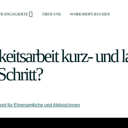
ÜR ENGAGIERTE
ÜBER UNS
WORKSHOPS BUCHEN
itsarbeit kurz- und la
chritt?​
beit für Ehrenamtliche und Aktivist:innen​