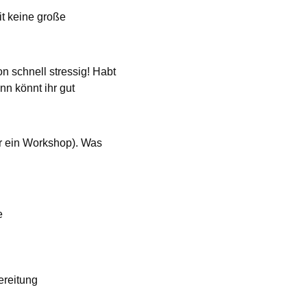
it keine große
n schnell stressig! Habt
n könnt ihr gut
er ein Workshop). Was
e
ereitung