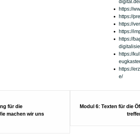
digital.d
https://w
https://p
https://ve
https://im
https://b
digitalisi
https://k
eugkaste
https://e
e/
ng für die
Modul 6: Texten für die Öf
​​Wie machen wir uns
treff