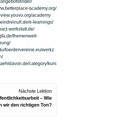
e/angebotsfinder/
ww.betterplace-academy.org/
review.youvo.org/academy
reindreinull.de/e-learnings/
pact-werkstatt.de/
agfa.de/themenwelt-
erung/
ulturfoerdervereine.eu/werkz
n/
rzaehldavon.de/category/kurs
Nächste Lektion
fentlichkeitsarbeit​ – Wie
en wir den richtigen Ton?