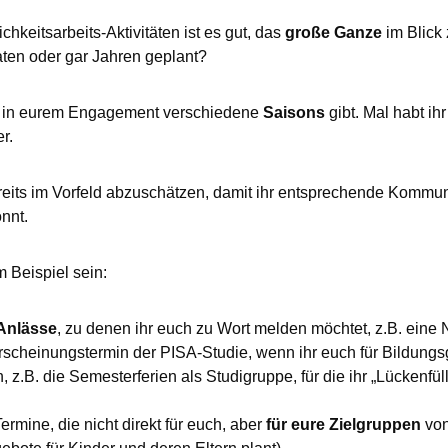
chkeitsarbeits-Aktivitäten ist es gut, das
große Ganze
im Blick 
n oder gar Jahren geplant?
es in eurem Engagement verschiedene
Saisons
gibt. Mal habt ih
r.
ereits im Vorfeld abzuschätzen, damit ihr entsprechende Kom
nnt.
 Beispiel sein:
Anlässe
, zu denen ihr euch zu Wort melden möchtet, z.B. eine 
scheinungstermin der PISA-Studie, wenn ihr euch für Bildungsge
, z.B. die Semesterferien als Studigruppe, für die ihr „Lückenfüll
rmine, die nicht direkt für euch, aber
für eure Zielgruppen
von