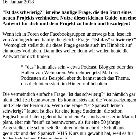
16. Januar 2018
“Ist das schwierig?” ist eine häufige Frage, die den Start eines
neuen Projekts verhindert. Nutze diesen kleinen Guide, um eine
Antwort für dich und dein Projekt zu finden und loszulegen!
Wenn ich in Foren oder Facebookgruppen unterwegs bin, lese ich
von AnfängerInnen häufig die gleiche Frage:
“Ist das* schwierig?”
Womöglich stellst du dir diese Frage gerade auch im Hinblick auf
ein neues Vorhaben. Dann lies weiter, denn wir wollen heute die
Antwort für dich finden!
* “das” kann alles sein – etwa Podcast, Bloggen oder das
Halten von Webinaren. Wir nehmen jetzt Mal das
Podcasten als Beispiel, aber du kannst auch das Thema,
das dich interessiert, im Hinterkopf behalten.
Die vermeintlich einfache Frage “Ist das schwierig?” ist nämlich gar
nicht leicht zu beantworten. Es kommt stets auf die Voraussetzungen
und Ziele der Person an. Wenn die Frage “Ist Spanisch lernen
schwierig?” lautet, ist dies für eine junge Studentin, die schon
Englisch und Latein gelernt hat und ein Auslandssemester in Madrid
plant, eher mit “nein” zu beantworten, als für eine 50 jährige
Angestellte, die schon seit 30 Jahren nicht mehr die Schulbank
gedrückt und den Spanisch-VHS-Kurs nur gewählt hat, weil es für
Italienisch keinen Platz mehr gab.