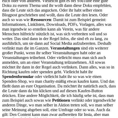
euch oder von anderen. Vielleicht gibt es bei YouTube eine gute
Doku zu eurem Thema und ihr wollt dann diese Doku empfehlen,
dass die Leute sich das angucken. Oder ihr habt selber einen
Blogpost geschrieben und wollt, dass die Leute den lesen. Oder
auch so was wie
Ressourcen
: Damit ist zum Beispiel gemeint:
Informationen, Linklisten, Downloads, PDFs, Vorlagen, alles was
man irgendwie so erstellen kann als Verein, was für andere
Menschen hilfreich/ nützlich ist, was sich verbreiten soll und so
weiter. Das sind dann in der Regel Infos, die sind eh zu lang, zu
ausführlich, um sie dann auf Social Media aufzubereiten. Deshalb
verlinkt man die im Ganzen.
Veranstaltungen
sind ein weiterer
großer Punkt, wenn ihr selber Veranstaltungen habt oder an
Veranstaltungen teilnehmt. Oder vielleicht muss man sich auch
anmelden, um an einer Veranstaltung teilzunehmen. All sowas
möchtet ihr dann in der Regel auch verlinken. Dann alles, was so in
Richtung kaufen oder spenden geht. Vielleicht habt ihr
Spendenformular
oder vielleicht habt ihr so was wie einen
Spenden-Shop, wo man charity-mäßig etwas kaufen kann. Und das
fließt dann an eure Organisation. Da möchtet ihr natürlich auch, dass
die Leute dann da hin klicken und auf diesen Kaufen-Button
drücken. Eine andere Möglichkeit, die ich häufig sehe ist, dass man
zum Beispiel auch sowas wie
Petitionen
verlinkt oder irgendwelche
anderen Dinge, wo man selber in Aktion treten soll, wo man selber
seine Meinung abgeben soll, eine Umfrage oder so was. Auch da
gilt: Den Content kann man zwar aufbereiten für Insta, aber man