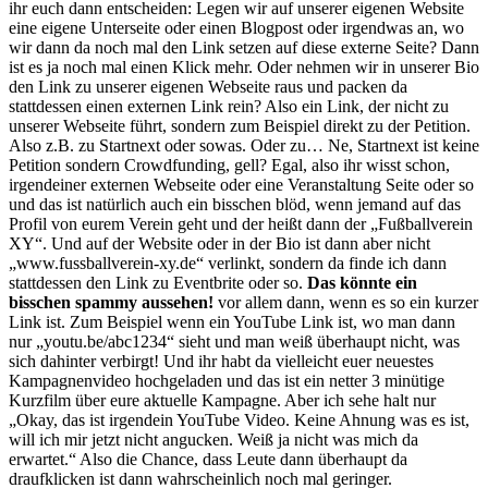
ihr euch dann entscheiden: Legen wir auf unserer eigenen Website
eine eigene Unterseite oder einen Blogpost oder irgendwas an, wo
wir dann da noch mal den Link setzen auf diese externe Seite? Dann
ist es ja noch mal einen Klick mehr. Oder nehmen wir in unserer Bio
den Link zu unserer eigenen Webseite raus und packen da
stattdessen einen externen Link rein? Also ein Link, der nicht zu
unserer Webseite führt, sondern zum Beispiel direkt zu der Petition.
Also z.B. zu Startnext oder sowas. Oder zu… Ne, Startnext ist keine
Petition sondern Crowdfunding, gell? Egal, also ihr wisst schon,
irgendeiner externen Webseite oder eine Veranstaltung Seite oder so
und das ist natürlich auch ein bisschen blöd, wenn jemand auf das
Profil von eurem Verein geht und der heißt dann der „Fußballverein
XY“. Und auf der Website oder in der Bio ist dann aber nicht
„www.fussballverein-xy.de“ verlinkt, sondern da finde ich dann
stattdessen den Link zu Eventbrite oder so.
Das könnte ein
bisschen spammy aussehen!
vor allem dann, wenn es so ein kurzer
Link ist. Zum Beispiel wenn ein YouTube Link ist, wo man dann
nur „youtu.be/abc1234“ sieht und man weiß überhaupt nicht, was
sich dahinter verbirgt! Und ihr habt da vielleicht euer neuestes
Kampagnenvideo hochgeladen und das ist ein netter 3 minütige
Kurzfilm über eure aktuelle Kampagne. Aber ich sehe halt nur
„Okay, das ist irgendein YouTube Video. Keine Ahnung was es ist,
will ich mir jetzt nicht angucken. Weiß ja nicht was mich da
erwartet.“ Also die Chance, dass Leute dann überhaupt da
draufklicken ist dann wahrscheinlich noch mal geringer.