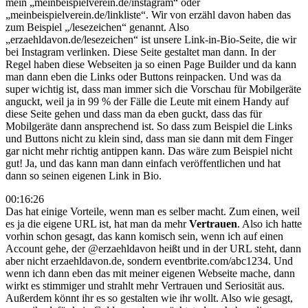
mein „meinbeispielverein.de/instagram“ oder
„meinbeispielverein.de/linkliste“. Wir von erzähl davon haben das
zum Beispiel „/lesezeichen“ genannt. Also
„erzaehldavon.de/lesezeichen“ ist unsere Link-in-Bio-Seite, die wir
bei Instagram verlinken. Diese Seite gestaltet man dann. In der
Regel haben diese Webseiten ja so einen Page Builder und da kann
man dann eben die Links oder Buttons reinpacken. Und was da
super wichtig ist, dass man immer sich die Vorschau für Mobilgeräte
anguckt, weil ja in 99 % der Fälle die Leute mit einem Handy auf
diese Seite gehen und dass man da eben guckt, dass das für
Mobilgeräte dann ansprechend ist. So dass zum Beispiel die Links
und Buttons nicht zu klein sind, dass man sie dann mit dem Finger
gar nicht mehr richtig antippen kann. Das wäre zum Beispiel nicht
gut! Ja, und das kann man dann einfach veröffentlichen und hat
dann so seinen eigenen Link in Bio.
00:16:26
Das hat einige Vorteile, wenn man es selber macht. Zum einen, weil
es ja die eigene URL ist, hat man da mehr
Vertrauen
. Also ich hatte
vorhin schon gesagt, das kann komisch sein, wenn ich auf einen
Account gehe, der @erzaehldavon heißt und in der URL steht, dann
aber nicht erzaehldavon.de, sondern eventbrite.com/abc1234. Und
wenn ich dann eben das mit meiner eigenen Webseite mache, dann
wirkt es stimmiger und strahlt mehr Vertrauen und Seriosität aus.
Außerdem könnt ihr es so gestalten wie ihr wollt. Also wie gesagt,