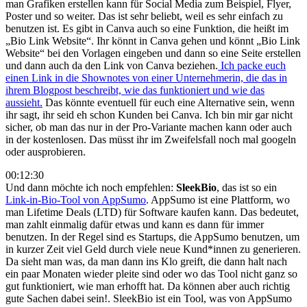
man Grafiken erstellen kann für Social Media zum Beispiel, Flyer,
Poster und so weiter. Das ist sehr beliebt, weil es sehr einfach zu
benutzen ist. Es gibt in Canva auch so eine Funktion, die heißt im
„Bio Link Website“. Ihr könnt in Canva gehen und könnt „Bio Link
Website“ bei den Vorlagen eingeben und dann so eine Seite erstellen
und dann auch da den Link von Canva beziehen.
Ich packe euch
einen Link in die Shownotes von einer Unternehmerin, die das in
ihrem Blogpost beschreibt, wie das funktioniert und wie das
aussieht.
Das könnte eventuell für euch eine Alternative sein, wenn
ihr sagt, ihr seid eh schon Kunden bei Canva. Ich bin mir gar nicht
sicher, ob man das nur in der Pro-Variante machen kann oder auch
in der kostenlosen. Das müsst ihr im Zweifelsfall noch mal googeln
oder ausprobieren.
00:12:30
Und dann möchte ich noch empfehlen:
SleekBio
, das ist so ein
Link-in-Bio-Tool von AppSumo
. AppSumo ist eine Plattform, wo
man Lifetime Deals (LTD) für Software kaufen kann. Das bedeutet,
man zahlt einmalig dafür etwas und kann es dann für immer
benutzen. In der Regel sind es Startups, die AppSumo benutzen, um
in kurzer Zeit viel Geld durch viele neue Kund*innen zu generieren.
Da sieht man was, da man dann ins Klo greift, die dann halt nach
ein paar Monaten wieder pleite sind oder wo das Tool nicht ganz so
gut funktioniert, wie man erhofft hat. Da können aber auch richtig
gute Sachen dabei sein!. SleekBio ist ein Tool, was von AppSumo