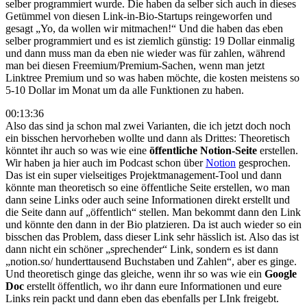
selber programmiert wurde. Die haben da selber sich auch in dieses
Getümmel von diesen Link-in-Bio-Startups reingeworfen und
gesagt „Yo, da wollen wir mitmachen!“ Und die haben das eben
selber programmiert und es ist ziemlich günstig: 19 Dollar einmalig
und dann muss man da eben nie wieder was für zahlen, während
man bei diesen Freemium/Premium-Sachen, wenn man jetzt
Linktree Premium und so was haben möchte, die kosten meistens so
5-10 Dollar im Monat um da alle Funktionen zu haben.
00:13:36
Also das sind ja schon mal zwei Varianten, die ich jetzt doch noch
ein bisschen hervorheben wollte und dann als Drittes: Theoretisch
könntet ihr auch so was wie eine
öffentliche Notion-Seite
erstellen.
Wir haben ja hier auch im Podcast schon über
Notion
gesprochen.
Das ist ein super vielseitiges Projektmanagement-Tool und dann
könnte man theoretisch so eine öffentliche Seite erstellen, wo man
dann seine Links oder auch seine Informationen direkt erstellt und
die Seite dann auf „öffentlich“ stellen. Man bekommt dann den Link
und könnte den dann in der Bio platzieren. Da ist auch wieder so ein
bisschen das Problem, dass dieser Link sehr hässlich ist. Also das ist
dann nicht ein schöner „sprechender“ Link, sondern es ist dann
„notion.so/ hunderttausend Buchstaben und Zahlen“, aber es ginge.
Und theoretisch ginge das gleiche, wenn ihr so was wie ein
Google
Doc
erstellt öffentlich, wo ihr dann eure Informationen und eure
Links rein packt und dann eben das ebenfalls per LInk freigebt.