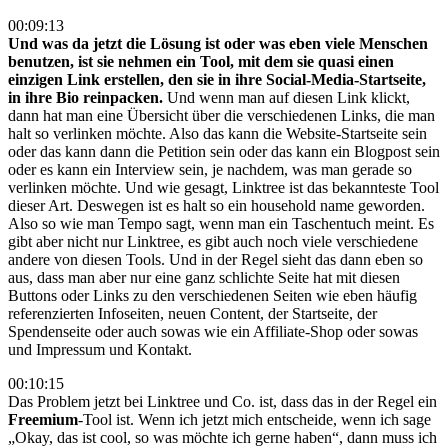
00:09:13
Und was da jetzt die Lösung ist oder was eben viele Menschen
benutzen, ist sie nehmen ein Tool, mit dem sie quasi einen
einzigen Link erstellen, den sie in ihre Social-Media-Startseite,
in ihre Bio reinpacken.
Und wenn man auf diesen Link klickt,
dann hat man eine Übersicht über die verschiedenen Links, die man
halt so verlinken möchte. Also das kann die Website-Startseite sein
oder das kann dann die Petition sein oder das kann ein Blogpost sein
oder es kann ein Interview sein, je nachdem, was man gerade so
verlinken möchte. Und wie gesagt, Linktree ist das bekannteste Tool
dieser Art. Deswegen ist es halt so ein household name geworden.
Also so wie man Tempo sagt, wenn man ein Taschentuch meint. Es
gibt aber nicht nur Linktree, es gibt auch noch viele verschiedene
andere von diesen Tools. Und in der Regel sieht das dann eben so
aus, dass man aber nur eine ganz schlichte Seite hat mit diesen
Buttons oder Links zu den verschiedenen Seiten wie eben häufig
referenzierten Infoseiten, neuen Content, der Startseite, der
Spendenseite oder auch sowas wie ein Affiliate-Shop oder sowas
und Impressum und Kontakt.
00:10:15
Das Problem jetzt bei Linktree und Co. ist, dass das in der Regel ein
Freemium
-Tool ist. Wenn ich jetzt mich entscheide, wenn ich sage
„Okay, das ist cool, so was möchte ich gerne haben“, dann muss ich