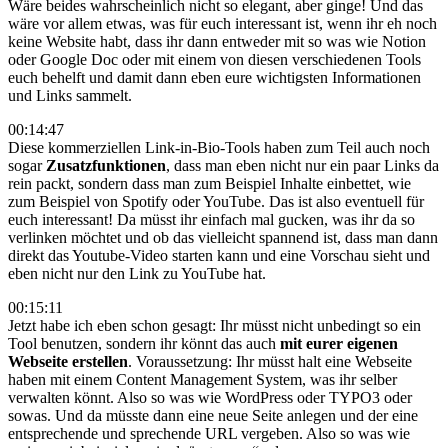
Wäre beides wahrscheinlich nicht so elegant, aber ginge! Und das
wäre vor allem etwas, was für euch interessant ist, wenn ihr eh noch
keine Website habt, dass ihr dann entweder mit so was wie Notion
oder Google Doc oder mit einem von diesen verschiedenen Tools
euch behelft und damit dann eben eure wichtigsten Informationen
und Links sammelt.
00:14:47
Diese kommerziellen Link-in-Bio-Tools haben zum Teil auch noch
sogar
Zusatzfunktionen
, dass man eben nicht nur ein paar Links da
rein packt, sondern dass man zum Beispiel Inhalte einbettet, wie
zum Beispiel von Spotify oder YouTube. Das ist also eventuell für
euch interessant! Da müsst ihr einfach mal gucken, was ihr da so
verlinken möchtet und ob das vielleicht spannend ist, dass man dann
direkt das Youtube-Video starten kann und eine Vorschau sieht und
eben nicht nur den Link zu YouTube hat.
00:15:11
Jetzt habe ich eben schon gesagt: Ihr müsst nicht unbedingt so ein
Tool benutzen, sondern ihr könnt das auch
mit eurer eigenen
Webseite erstellen
. Voraussetzung: Ihr müsst halt eine Webseite
haben mit einem Content Management System, was ihr selber
verwalten könnt. Also so was wie WordPress oder TYPO3 oder
sowas. Und da müsste dann eine neue Seite anlegen und der eine
entsprechende und sprechende URL vergeben. Also so was wie