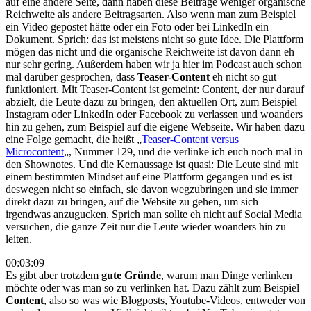
auf eine andere Seite, dann haben diese Beiträge weniger organische
Reichweite als andere Beitragsarten. Also wenn man zum Beispiel
ein Video gepostet hätte oder ein Foto oder bei LinkedIn ein
Dokument. Sprich: das ist meistens nicht so gute Idee. Die Plattform
mögen das nicht und die organische Reichweite ist davon dann eh
nur sehr gering. Außerdem haben wir ja hier im Podcast auch schon
mal darüber gesprochen, dass
Teaser-Content
eh nicht so gut
funktioniert. Mit Teaser-Content ist gemeint: Content, der nur darauf
abzielt, die Leute dazu zu bringen, den aktuellen Ort, zum Beispiel
Instagram oder LinkedIn oder Facebook zu verlassen und woanders
hin zu gehen, zum Beispiel auf die eigene Webseite. Wir haben dazu
eine Folge gemacht, die heißt „
Teaser-Content versus
Microcontent
„, Nummer 129, und die verlinke ich euch noch mal in
den Shownotes. Und die Kernaussage ist quasi: Die Leute sind mit
einem bestimmten Mindset auf eine Plattform gegangen und es ist
deswegen nicht so einfach, sie davon wegzubringen und sie immer
direkt dazu zu bringen, auf die Website zu gehen, um sich
irgendwas anzugucken. Sprich man sollte eh nicht auf Social Media
versuchen, die ganze Zeit nur die Leute wieder woanders hin zu
leiten.
00:03:09
Es gibt aber trotzdem
gute Gründe
, warum man Dinge verlinken
möchte oder was man so zu verlinken hat. Dazu zählt zum Beispiel
Content
, also so was wie Blogposts, Youtube-Videos, entweder von