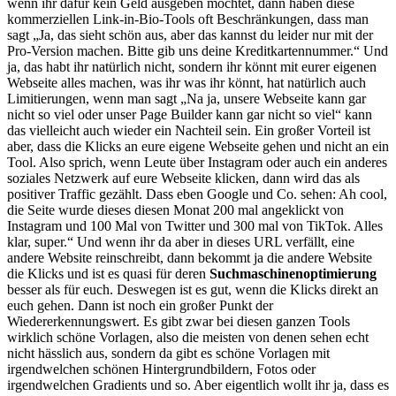
wenn ihr dafür kein Geld ausgeben möchtet, dann haben diese
kommerziellen Link-in-Bio-Tools oft Beschränkungen, dass man
sagt „Ja, das sieht schön aus, aber das kannst du leider nur mit der
Pro-Version machen. Bitte gib uns deine Kreditkartennummer.“ Und
ja, das habt ihr natürlich nicht, sondern ihr könnt mit eurer eigenen
Webseite alles machen, was ihr was ihr könnt, hat natürlich auch
Limitierungen, wenn man sagt „Na ja, unsere Webseite kann gar
nicht so viel oder unser Page Builder kann gar nicht so viel“ kann
das vielleicht auch wieder ein Nachteil sein. Ein großer Vorteil ist
aber, dass die Klicks an eure eigene Webseite gehen und nicht an ein
Tool. Also sprich, wenn Leute über Instagram oder auch ein anderes
soziales Netzwerk auf eure Webseite klicken, dann wird das als
positiver Traffic gezählt. Dass eben Google und Co. sehen: Ah cool,
die Seite wurde dieses diesen Monat 200 mal angeklickt von
Instagram und 100 Mal von Twitter und 300 mal von TikTok. Alles
klar, super.“ Und wenn ihr da aber in dieses URL verfällt, eine
andere Website reinschreibt, dann bekommt ja die andere Website
die Klicks und ist es quasi für deren
Suchmaschinenoptimierung
besser als für euch. Deswegen ist es gut, wenn die Klicks direkt an
euch gehen. Dann ist noch ein großer Punkt der
Wiedererkennungswert. Es gibt zwar bei diesen ganzen Tools
wirklich schöne Vorlagen, also die meisten von denen sehen echt
nicht hässlich aus, sondern da gibt es schöne Vorlagen mit
irgendwelchen schönen Hintergrundbildern, Fotos oder
irgendwelchen Gradients und so. Aber eigentlich wollt ihr ja, dass es