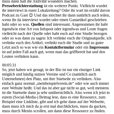
muss dann halt die Aktivität woanders machen.
Presseberichterstattung
ist ein weiterer Punkt. Vielleicht wurdet
ihr interviewt in eurer Lokalzeitung? Oder ihr wart im erzähl davon
Podcast zu Gast 😉 Und das möchtet ihr dann natürlich auch teilen,
wenn ihr da interviewt wurdet oder einen Gastartikel geschrieben
habt oder so was.
Quellen
sind interessant. Angenommen ihr habt
irgendwie eine Art von Infopost oder irgendwas und Leute fragen
vielleicht nach der Quelle oder habt euch auf eine Studie bezogen
oder so was dann zu sagen: Ich verlinke euch die Originalquelle, ich
verlinke euch den Artikel, verlinkt euch die Studie und zu guter
Letzt auch so was wie ein
Kontaktformular
oder ein
Impressum
ist auf jeden Fall auch gut, wenn man das griffbereit hat und den
Leuten verlinken kann.
00:05:31
So, jetzt haben wir gesagt, in der Bio ist nur ein einziger Link
möglich und häufig nutzen Vereine und Co (natürlich auch
Unternehmen) den Platz, um ihre Startseite zu verlinken. Also
einfach ganz normal „meinbeispielverein.de“ oder wie auch immer
eure Website heißt. Und das ist aber gar nicht so gut, weil meistens
ist die Startseite dann ja sehr unübersichtlich. Also wenn ich jetzt in
eurem (Social-Media-) Beitrag lese, dass es eine Ressource, zum
Beispiel eine Linkliste, gibt und ich gehe dann auf der Webseite,
dann muss ich mich da ja erst mal durchklicken, muss da gucken,
muss durch Menüs scrollen, um dann diese Ressource zu finden.