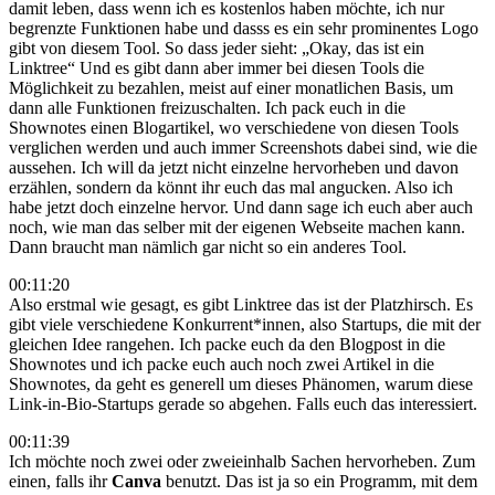
damit leben, dass wenn ich es kostenlos haben möchte, ich nur
begrenzte Funktionen habe und dasss es ein sehr prominentes Logo
gibt von diesem Tool. So dass jeder sieht: „Okay, das ist ein
Linktree“ Und es gibt dann aber immer bei diesen Tools die
Möglichkeit zu bezahlen, meist auf einer monatlichen Basis, um
dann alle Funktionen freizuschalten. Ich pack euch in die
Shownotes einen Blogartikel, wo verschiedene von diesen Tools
verglichen werden und auch immer Screenshots dabei sind, wie die
aussehen. Ich will da jetzt nicht einzelne hervorheben und davon
erzählen, sondern da könnt ihr euch das mal angucken. Also ich
habe jetzt doch einzelne hervor. Und dann sage ich euch aber auch
noch, wie man das selber mit der eigenen Webseite machen kann.
Dann braucht man nämlich gar nicht so ein anderes Tool.
00:11:20
Also erstmal wie gesagt, es gibt Linktree das ist der Platzhirsch. Es
gibt viele verschiedene Konkurrent*innen, also Startups, die mit der
gleichen Idee rangehen. Ich packe euch da den Blogpost in die
Shownotes und ich packe euch auch noch zwei Artikel in die
Shownotes, da geht es generell um dieses Phänomen, warum diese
Link-in-Bio-Startups gerade so abgehen. Falls euch das interessiert.
00:11:39
Ich möchte noch zwei oder zweieinhalb Sachen hervorheben. Zum
einen, falls ihr
Canva
benutzt. Das ist ja so ein Programm, mit dem