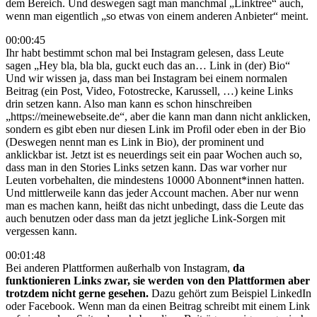
dem Bereich. Und deswegen sagt man manchmal „Linktree“ auch,
wenn man eigentlich „so etwas von einem anderen Anbieter“ meint.
00:00:45
Ihr habt bestimmt schon mal bei Instagram gelesen, dass Leute
sagen „Hey bla, bla bla, guckt euch das an… Link in (der) Bio“
Und wir wissen ja, dass man bei Instagram bei einem normalen
Beitrag (ein Post, Video, Fotostrecke, Karussell, …) keine Links
drin setzen kann. Also man kann es schon hinschreiben
„https://meinewebseite.de“, aber die kann man dann nicht anklicken,
sondern es gibt eben nur diesen Link im Profil oder eben in der Bio
(Deswegen nennt man es Link in Bio), der prominent und
anklickbar ist. Jetzt ist es neuerdings seit ein paar Wochen auch so,
dass man in den Stories Links setzen kann. Das war vorher nur
Leuten vorbehalten, die mindestens 10000 Abonnent*innen hatten.
Und mittlerweile kann das jeder Account machen. Aber nur wenn
man es machen kann, heißt das nicht unbedingt, dass die Leute das
auch benutzen oder dass man da jetzt jegliche Link-Sorgen mit
vergessen kann.
00:01:48
Bei anderen Plattformen außerhalb von Instagram,
da
funktionieren Links zwar, sie werden von den Plattformen aber
trotzdem nicht gerne gesehen.
Dazu gehört zum Beispiel LinkedIn
oder Facebook. Wenn man da einen Beitrag schreibt mit einem Link