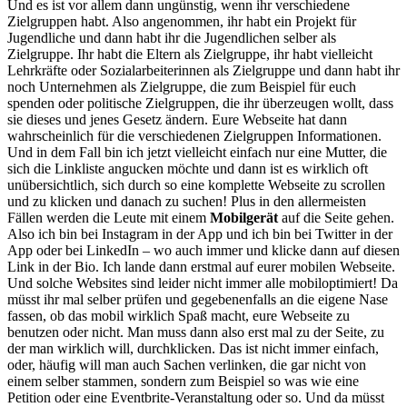
Und es ist vor allem dann ungünstig, wenn ihr verschiedene
Zielgruppen habt. Also angenommen, ihr habt ein Projekt für
Jugendliche und dann habt ihr die Jugendlichen selber als
Zielgruppe. Ihr habt die Eltern als Zielgruppe, ihr habt vielleicht
Lehrkräfte oder Sozialarbeiterinnen als Zielgruppe und dann habt ihr
noch Unternehmen als Zielgruppe, die zum Beispiel für euch
spenden oder politische Zielgruppen, die ihr überzeugen wollt, dass
sie dieses und jenes Gesetz ändern. Eure Webseite hat dann
wahrscheinlich für die verschiedenen Zielgruppen Informationen.
Und in dem Fall bin ich jetzt vielleicht einfach nur eine Mutter, die
sich die Linkliste angucken möchte und dann ist es wirklich oft
unübersichtlich, sich durch so eine komplette Webseite zu scrollen
und zu klicken und danach zu suchen! Plus in den allermeisten
Fällen werden die Leute mit einem
Mobilgerät
auf die Seite gehen.
Also ich bin bei Instagram in der App und ich bin bei Twitter in der
App oder bei LinkedIn – wo auch immer und klicke dann auf diesen
Link in der Bio. Ich lande dann erstmal auf eurer mobilen Webseite.
Und solche Websites sind leider nicht immer alle mobiloptimiert! Da
müsst ihr mal selber prüfen und gegebenenfalls an die eigene Nase
fassen, ob das mobil wirklich Spaß macht, eure Webseite zu
benutzen oder nicht. Man muss dann also erst mal zu der Seite, zu
der man wirklich will, durchklicken. Das ist nicht immer einfach,
oder, häufig will man auch Sachen verlinken, die gar nicht von
einem selber stammen, sondern zum Beispiel so was wie eine
Petition oder eine Eventbrite-Veranstaltung oder so. Und da müsst