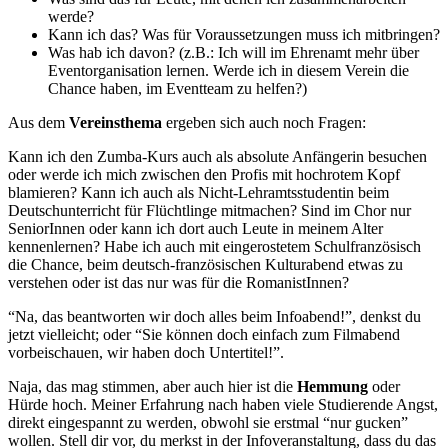
werde?
Kann ich das? Was für Voraussetzungen muss ich mitbringen?
Was hab ich davon? (z.B.: Ich will im Ehrenamt mehr über
Eventorganisation lernen. Werde ich in diesem Verein die
Chance haben, im Eventteam zu helfen?)
Aus dem
Vereinsthema
ergeben sich auch noch Fragen:
Kann ich den Zumba-Kurs auch als absolute Anfängerin besuchen
oder werde ich mich zwischen den Profis mit hochrotem Kopf
blamieren? Kann ich auch als Nicht-Lehramtsstudentin beim
Deutschunterricht für Flüchtlinge mitmachen? Sind im Chor nur
SeniorInnen oder kann ich dort auch Leute in meinem Alter
kennenlernen? Habe ich auch mit eingerostetem Schulfranzösisch
die Chance, beim deutsch-französischen Kulturabend etwas zu
verstehen oder ist das nur was für die RomanistInnen?
“Na, das beantworten wir doch alles beim Infoabend!”, denkst du
jetzt vielleicht; oder “Sie können doch einfach zum Filmabend
vorbeischauen, wir haben doch Untertitel!”.
Naja, das mag stimmen, aber auch hier ist die
Hemmung
oder
Hürde hoch. Meiner Erfahrung nach haben viele Studierende Angst,
direkt eingespannt zu werden, obwohl sie erstmal “nur gucken”
wollen. Stell dir vor, du merkst in der Infoveranstaltung, dass du das