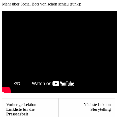
Mehr über Social Bots von schön schlau (funk):
Lektion
Lek
Vorherige Lektion
Nächste Lektion
1
3
Linkliste für die
Storytelling
innerhalb
inn
Pressearbeit