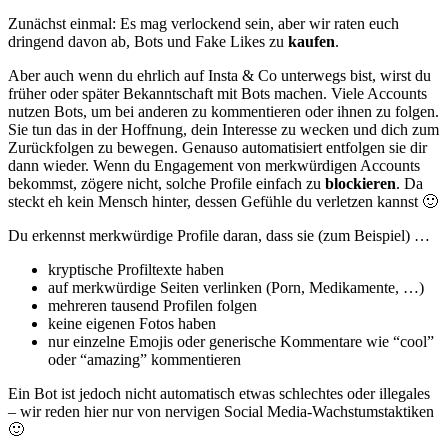
Zunächst einmal: Es mag verlockend sein, aber wir raten euch
dringend davon ab, Bots und Fake Likes zu
kaufen
.
Aber auch wenn du ehrlich auf Insta & Co unterwegs bist, wirst du
früher oder später Bekanntschaft mit Bots machen. Viele Accounts
nutzen Bots, um bei anderen zu kommentieren oder ihnen zu folgen.
Sie tun das in der Hoffnung, dein Interesse zu wecken und dich zum
Zurückfolgen zu bewegen. Genauso automatisiert entfolgen sie dir
dann wieder. Wenn du Engagement von merkwürdigen Accounts
bekommst, zögere nicht, solche Profile einfach zu
blockieren
. Da
steckt eh kein Mensch hinter, dessen Gefühle du verletzen kannst 🙂
Du erkennst merkwürdige Profile daran, dass sie (zum Beispiel) …
kryptische Profiltexte haben
auf merkwürdige Seiten verlinken (Porn, Medikamente, …)
mehreren tausend Profilen folgen
keine eigenen Fotos haben
nur einzelne Emojis oder generische Kommentare wie “cool”
oder “amazing” kommentieren
Ein Bot ist jedoch nicht automatisch etwas schlechtes oder illegales
– wir reden hier nur von nervigen Social Media-Wachstumstaktiken
🙂