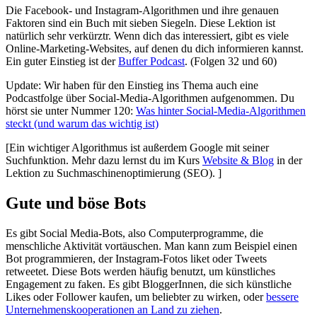
Die Facebook- und Instagram-Algorithmen und ihre genauen
Faktoren sind ein Buch mit sieben Siegeln. Diese Lektion ist
natürlich sehr verkürztr. Wenn dich das interessiert, gibt es viele
Online-Marketing-Websites, auf denen du dich informieren kannst.
Ein guter Einstieg ist der
Buffer Podcast
. (Folgen 32 und 60)
Update: Wir haben für den Einstieg ins Thema auch eine
Podcastfolge über Social-Media-Algorithmen aufgenommen. Du
hörst sie unter Nummer 120:
Was hinter Social-Media-Algorithmen
steckt (und warum das wichtig ist)
[Ein wichtiger Algorithmus ist außerdem Google mit seiner
Suchfunktion. Mehr dazu lernst du im Kurs
Website & Blog
in der
Lektion zu Suchmaschinenoptimierung (SEO). ]
Gute und böse Bots
Es gibt Social Media-Bots, also Computerprogramme, die
menschliche Aktivität vortäuschen. Man kann zum Beispiel einen
Bot programmieren, der Instagram-Fotos liket oder Tweets
retweetet. Diese Bots werden häufig benutzt, um künstliches
Engagement zu faken. Es gibt BloggerInnen, die sich künstliche
Likes oder Follower kaufen, um beliebter zu wirken, oder
bessere
Unternehmenskooperationen an Land zu ziehen
.