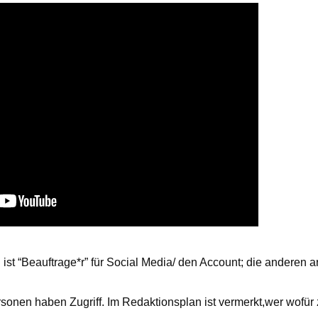
ist “Beauftrage*r” für Social Media/ den Account; die anderen a
onen haben Zugriff. Im Redaktionsplan ist vermerkt,wer wofür z