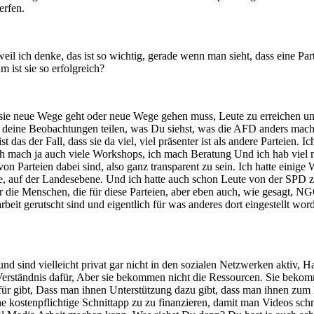
erfen.
 weil ich denke, das ist so wichtig, gerade wenn man sieht, dass eine Pa
m ist sie so erfolgreich?
eil sie neue Wege geht oder neue Wege gehen muss, Leute zu erreichen un
 deine Beobachtungen teilen, was Du siehst, was die AFD anders macht a
 das der Fall, dass sie da viel, viel präsenter ist als andere Parteien
ch mach ja auch viele Workshops, ich mach Beratung Und ich hab viel m
on Parteien dabei sind, also ganz transparent zu sein. Ich hatte eini
, auf der Landesebene. Und ich hatte auch schon Leute von der SPD z
 die Menschen, die für diese Parteien, aber eben auch, wie gesagt, NG
itsarbeit gerutscht sind und eigentlich für was anderes dort eingestel
d sind vielleicht privat gar nicht in den sozialen Netzwerken aktiv, Ha
ar Verständnis dafür, Aber sie bekommen nicht die Ressourcen. Sie beko
ür gibt, Dass man ihnen Unterstützung dazu gibt, dass man ihnen zum 
ine kostenpflichtige Schnittapp zu zu finanzieren, damit man Videos sc