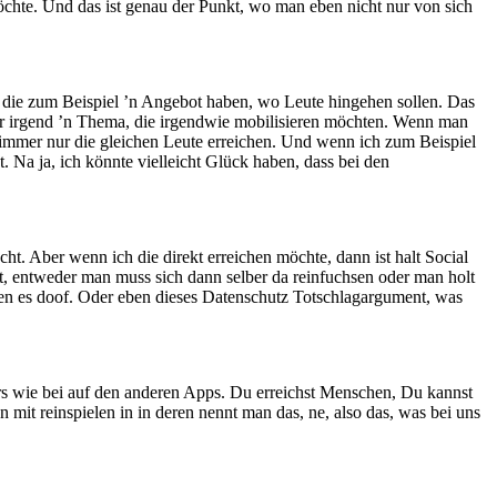
öchte. Und das ist genau der Punkt, wo man eben nicht nur von sich
, die zum Beispiel ’n Angebot haben, wo Leute hingehen sollen. Das
für irgend ’n Thema, die irgendwie mobilisieren möchten. Wenn man
mmer nur die gleichen Leute erreichen. Und wenn ich zum Beispiel
t. Na ja, ich könnte vielleicht Glück haben, dass bei den
ht. Aber wenn ich die direkt erreichen möchte, dann ist halt Social
ßt, entweder man muss sich dann selber da reinfuchsen oder man holt
nden es doof. Oder eben dieses Datenschutz Totschlagargument, was
rs wie bei auf den anderen Apps. Du erreichst Menschen, Du kannst
mit reinspielen in in deren nennt man das, ne, also das, was bei uns