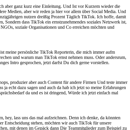
h aber ganz kurz eine Einleitung. Und Ist vor Kurzem wieder die
e Medien, aber wir reden ja hier vor allem über Social Media. Und
zigjährigen nutzen dreißig Prozent Täglich TikTok. Ich hoffe, damit
hen, Sondern dass TikTok ein ernstzunehmendes soziales Netzwerk ist,
ne, NGOs, soziale Organisationen und Co erreichen möchten und
 ist meine persönliche TikTok Reporterin, die mich immer aufm
k sprechen und warum man TikTok ernst nehmen muss. Oder andersrum,
es Intro gesprochen, jetzt darfst Du dich gerne vorstellen.
shops, produzier aber auch Content für andere Firmen Und teste immer
uss ja echt dazu sagen und auch da hab ich jetzt so meine Erfahrungen
prächsbedarf da und es ist dringend, Würde ich jetzt einfach mal
m, hey, lass uns das mal aufzeichnen. Denn ich denke, da könnten
 der Entscheidung stehen, möchten wir auch TikTok für unsere
rauchen, mit denen im Gepäck dann Die Teammitglieder zum Beispiel zu