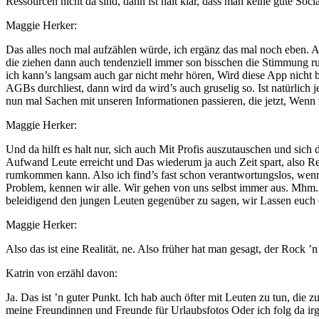
Ressourcen nicht da sind, dann ist halt klar, dass man keine gute S
Maggie Herker:
Das alles noch mal aufzählen würde, ich ergänz das mal noch eben. Al
die ziehen dann auch tendenziell immer son bisschen die Stimmung run
ich kann’s langsam auch gar nicht mehr hören, Wird diese App nicht b
AGBs durchliest, dann wird da wird’s auch gruselig so. Ist natürli
nun mal Sachen mit unseren Informationen passieren, die jetzt, Wenn 
Maggie Herker:
Und da hilft es halt nur, sich auch Mit Profis auszutauschen und sich
Aufwand Leute erreicht und Das wiederum ja auch Zeit spart, also 
rumkommen kann. Also ich find’s fast schon verantwortungslos, wenn’
Problem, kennen wir alle. Wir gehen von uns selbst immer aus. Mhm. 
beleidigend den jungen Leuten gegenüber zu sagen, wir Lassen euch da
Maggie Herker:
Also das ist eine Realität, ne. Also früher hat man gesagt, der Rock ’n‘
Katrin von erzähl davon:
Ja. Das ist ’n guter Punkt. Ich hab auch öfter mit Leuten zu tun, die
meine Freundinnen und Freunde für Urlaubsfotos Oder ich folg da irg