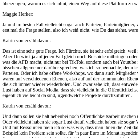
überzeugen, warum es sich lohnt, einen Weg auf diese Plattform zu w
Maggie Herker:
Ja und im besten Fall vielleicht sogar auch Parteien, Parteimitglieder,
erst mal die Frage stellen, also ich weiß nicht, wie Du das siehst, waru
Katrin von erzähl davon:
Das ist eine sehr gute Frage. Ich Fürchte, sie ist sehr erfolgreich, w
Aber Du wirst ja auf jeden Fall gleich noch Beispiele mitbringen oder
was die AFD macht, nicht nur bei TikTok, sondern auch bei Youtube ist
bisschen allgemeiner darüber sprechen, was ich so beobachte, denn i
Parteien. Oder ich habe offene Workshops, wo dann auch Mitglieder v
waren auf verschiedenen Ebenen, also auf auf der kommunalen Ebene
die sich immer wieder wiederholen. Und zwar sehe ich, dass entweder
Lust haben auf Social Media, dass sie vielleicht In die Öffentlichke
eigentlich vielleicht da sind, irgendwelche Projekte durchzuführen.
Katrin von erzähl davon:
Und dann sollen sie halt nebenbei noch Öffentlichkeitsarbeit machen un
Oder vielleicht haben sie sogar Lust drauf, vielleicht haben sie sog
Und mit Ressourcen mein ich so was wie, dass man ihnen die Zeit daf
Beispiel kein Problem sein sollte, für ’n paar Euro im Monat irgende