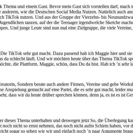
Thema und einem Gast. Bevor mein Gast sich vorstellen darf, mach ic
nderem, wie die Deutschen Social Media Nutzen. Natürlich auch ander
glich TikTok nutzen. Und aus der Gruppe der Vierzehn- bis Neunundzwan
ie Jugendlichen tanzen, auf der die Teenager irgendwelche Sketche mac
uppen. Und junge Leute sind nun mal eine Zielgruppe, die viele Verei
, Die TikTok sehr gut macht. Dazu passend hab ich Maggie hier und sie
t, was da schlecht läuft. Und wir möchten heute über das Thema TikTo
, die Plattform. Maggie, schön, dass Du da bist. Hab ich ’n sehr lang
nt Creatorin, Sondern berate auch andere Firmen, Vereine und gebe Work
ine Anspielung gemacht auf eine Partei, die es sehr gut macht, leider m
 dass wir da heute drüber sprechen können, denn ja, es ist es ist Ges
er dieses Thema unterhalten und deswegen jetzt So, die Überlegung ka
icht noch nicht so ernst nehmen, das noch nicht aufm Schirm haben, vor
ielleicht sogar so sehen wie wir und einfach noch ’n paar Argumente b