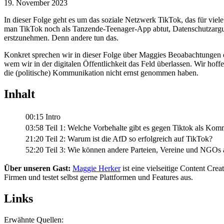
19. November 2023
In dieser Folge geht es um das soziale Netzwerk TikTok, das für viel
man TikTok noch als Tanzende-Teenager-App abtut, Datenschutzargumen
erstzunehmen. Denn andere tun das.
Konkret sprechen wir in dieser Folge über Maggies Beoabachtungen de
wem wir in der digitalen Öffentlichkeit das Feld überlassen. Wir hoff
die (politische) Kommunikation nicht ernst genommen haben.
Inhalt
00:15
Intro
03:58
Teil 1: Welche Vorbehalte gibt es gegen Tiktok als Ko
21:20
Teil 2: Warum ist die AfD so erfolgreich auf TikTok?
52:20
Teil 3: Wie können andere Parteien, Vereine und NGOs 
Über unseren Gast:
Maggie Herker
ist eine vielseitige Content Cre
Firmen und testet selbst gerne Plattformen und Features aus.
Links
Erwähnte Quellen: