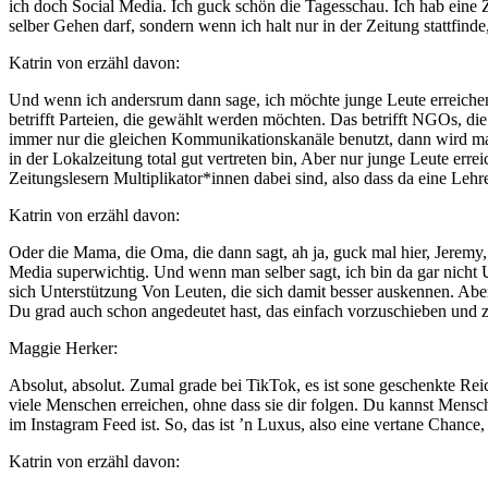
ich doch Social Media. Ich guck schön die Tagesschau. Ich hab eine 
selber Gehen darf, sondern wenn ich halt nur in der Zeitung stattfinde
Katrin von erzähl davon:
Und wenn ich andersrum dann sage, ich möchte junge Leute erreichen
betrifft Parteien, die gewählt werden möchten. Das betrifft NGOs, d
immer nur die gleichen Kommunikationskanäle benutzt, dann wird ma
in der Lokalzeitung total gut vertreten bin, Aber nur junge Leute erre
Zeitungslesern Multiplikator*innen dabei sind, also dass da eine Lehre
Katrin von erzähl davon:
Oder die Mama, die Oma, die dann sagt, ah ja, guck mal hier, Jeremy, 
Media superwichtig. Und wenn man selber sagt, ich bin da gar nicht 
sich Unterstützung Von Leuten, die sich damit besser auskennen. Aber
Du grad auch schon angedeutet hast, das einfach vorzuschieben und zu s
Maggie Herker:
Absolut, absolut. Zumal grade bei TikTok, es ist sone geschenkte R
viele Menschen erreichen, ohne dass sie dir folgen. Du kannst Mensch
im Instagram Feed ist. So, das ist ’n Luxus, also eine vertane Chance, 
Katrin von erzähl davon: