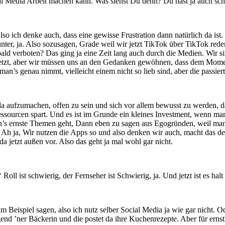
ocial Media Arbeit machen kann. Was siehst Du denn? Du hast ja auch 
so ich denke auch, dass eine gewisse Frustration dann natürlich da ist.
ter, ja. Also sozusagen, Grade weil wir jetzt TikTok über TikTok reden
ald verboten? Das ging ja eine Zeit lang auch durch die Medien. Wir s
ch jetzt, aber wir müssen uns an den Gedanken gewöhnen, dass dem Mo
man’s genau nimmt, vielleicht einem nicht so lieb sind, aber die pass
 da aufzumachen, offen zu sein und sich vor allem bewusst zu werden, d
Ressourcen spart. Und es ist im Grunde ein kleines Investment, wenn
s ernste Themen geht, Dann eben zu sagen aus Egogründen, weil man selb
Ah ja, Wir nutzen die Apps so und also denken wir auch, macht das der
 jetzt außen vor. Also das geht ja mal wohl gar nicht.
 Roll ist schwierig, der Fernseher ist Schwierig, ja. Und jetzt ist es hal
 zum Beispiel sagen, also ich nutz selber Social Media ja wie gar nicht.
end ’ner Bäckerin und die postet da ihre Kuchenrezepte. Aber für erns