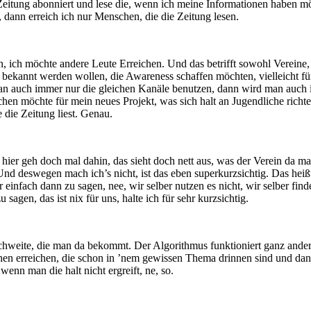
Zeitung abonniert und lese die, wenn ich meine Informationen haben m
, dann erreich ich nur Menschen, die die Zeitung lesen.
, ich möchte andere Leute Erreichen. Und das betrifft sowohl Vereine
ie bekannt werden wollen, die Awareness schaffen möchten, vielleicht 
n auch immer nur die gleichen Kanäle benutzen, dann wird man auch i
ichen möchte für mein neues Projekt, was sich halt an Jugendliche richte
 die Zeitung liest. Genau.
hier geh doch mal dahin, das sieht doch nett aus, was der Verein da mac
Und deswegen mach ich’s nicht, ist das eben superkurzsichtig. Das hei
 einfach dann zu sagen, nee, wir selber nutzen es nicht, wir selber fi
agen, das ist nix für uns, halte ich für sehr kurzsichtig.
eichweite, die man da bekommt. Der Algorithmus funktioniert ganz ande
en erreichen, die schon in ’nem gewissen Thema drinnen sind und dann 
wenn man die halt nicht ergreift, ne, so.