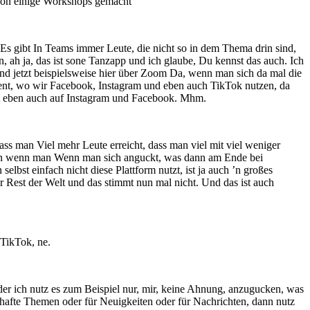
schon einige Workshops gemacht
 Es gibt In Teams immer Leute, die nicht so in dem Thema drin sind,
, ah ja, das ist sone Tanzapp und ich glaube, Du kennst das auch. Ich
ind jetzt beispielsweise hier über Zoom Da, wenn man sich da mal die
ment, wo wir Facebook, Instagram und eben auch TikTok nutzen, da
iert eben auch auf Instagram und Facebook. Mhm.
ass man Viel mehr Leute erreicht, dass man viel mit viel weniger
 man wenn man Wenn man sich anguckt, was dann am Ende bei
st einfach nicht diese Plattform nutzt, ist ja auch ’n großes
 Rest der Welt und das stimmt nun mal nicht. Und das ist auch
t TikTok, ne.
 Oder ich nutz es zum Beispiel nur, mir, keine Ahnung, anzugucken, was
thafte Themen oder für Neuigkeiten oder für Nachrichten, dann nutz