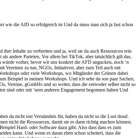
rtei wie die AfD so erfolgreich ist Und da muss man sich ja fast schon
d ihre Inhalte zu verbreiten und ja, weil sie da auch Ressourcen rein
ls andere Parteien, Vor allem bei TikTok, aber tatsächlich gilt das,
. Ich würde vorher, bevor wir uns konkret die AFD angucken, noch ’n
it Vereinen zu tun, NGOs, Initiativen, aber zum Teil auch mit
ge Workshops oder viele Workshops, wo Mitglieder der Grünen dabei
um Beispiel in meinen Workshops. Und ich sehe da son paar Sachen,
Os, Vereine, gGmbHs und so weiter, dass die entweder selber nicht so
lt worden sind oder mit ’nem anderen Engagement begonnen haben Und
ben da nicht son Verständnis für, haben da nicht so die Lust drauf.
mmen nicht die Ressourcen, damit sie es dann richtig machen können.
Beispiel Hard- oder Software dazu gibt. Also dass dass es zum
hneiden kann. Und wenn es daran eben schon scheitert, dass die