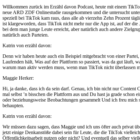
Willkommen zurück im Erzähl davon Podcast, heute mit einem TikTok 
neue ARD ZDF Onlinestudie rausgekommen und die untersucht unter a
speziell bei TikTok kam raus, dass alle ab vierzehn Zehn Prozent tä
ist klargeworden, dass TikTok nicht mehr nur die App ist, auf der d
bei dem man junge Leute erreicht, aber natürlich auch andere Zielgr
natürlich auch Parteien.
Katrin von erzähl davon:
Denn wir haben heute auch ein Beispiel mitgebracht von einer Partei
Laufenden hält, Was auf der Plattform so passiert, was da gut läuf
warum man aktiv werden muss, wenn man TikTok nicht überlassen möchte
Maggie Herker:
Hi, ja danke, dass ich da sein darf. Genau, ich bin nicht nur Conte
mal selbst ’n bisschen die Plattform aus und Du hast ja grade schon e
oder beziehungsweise Beobachtungen gesammelt Und ich freu mich sehr,
behaupten.
Katrin von erzähl davon:
Wir müssen dazu sagen, dass Maggie und ich uns öfter auch privat üb
jetzt einige Denkanstöße dabei sein für Leute, die die TikTok vielle
Öffentlichkeitsarbeit nutzen oder nicht? Und eventuell das selber v