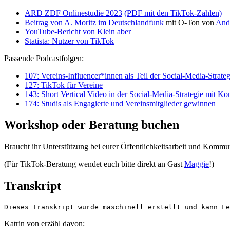
ARD ZDF Onlinestudie 2023
(PDF mit den TikTok-Zahlen)
Beitrag von A. Moritz im Deutschlandfunk
mit O-Ton von
And
YouTube-Bericht von Klein aber
Statista: Nutzer von TikTok
Passende Podcastfolgen:
107: Vereins-Influencer*innen als Teil der Social-Media-Strateg
127: TikTok für Vereine
143: Short Vertical Video in der Social-Media-Strategie mit K
174: Studis als Engagierte und Vereinsmitglieder gewinnen
Workshop oder Beratung buchen
Braucht ihr Unterstützung bei eurer Öffentlichkeitsarbeit und Kommun
(Für TikTok-Beratung wendet euch bitte direkt an Gast
Maggie
!)
Transkript
Dieses Transkript wurde maschinell erstellt und kann Fe
Katrin von erzähl davon: