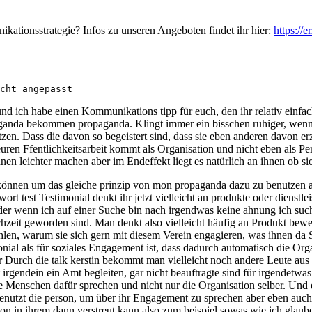
ikationsstrategie? Infos zu unseren Angeboten findet ihr hier:
https://
cht angepasst
nd ich habe einen Kommunikations tipp für euch, den ihr relativ einfa
anda bekommen propaganda. Klingt immer ein bisschen ruhiger, wenn man
en. Dass die davon so begeistert sind, dass sie eben anderen davon erzä
euren Ffentlichkeitsarbeit kommt als Organisation und nicht eben als Pe
en leichter machen aber im Endeffekt liegt es natürlich an ihnen ob sie
önnen um das gleiche prinzip von mon propaganda dazu zu benutzen abe
t test Testimonial denkt ihr jetzt vielleicht an produkte oder dienstl
r wenn ich auf einer Suche bin nach irgendwas keine ahnung ich suche 
chzeit geworden sind. Man denkt also vielleicht häufig an Produkt bewer
n, warum sie sich gern mit diesem Verein engagieren, was ihnen da S
onial als für soziales Engagement ist, dass dadurch automatisch die Orga
ner Durch die talk kerstin bekommt man vielleicht noch andere Leute aus
 irgendein ein Amt begleiten, gar nicht beauftragte sind für irgendetw
ere Menschen dafür sprechen und nicht nur die Organisation selber. Und
enutzt die person, um über ihr Engagement zu sprechen aber eben auch i
rson in ihrem dann verstreut kann also zum beispiel sowas wie ich glaub