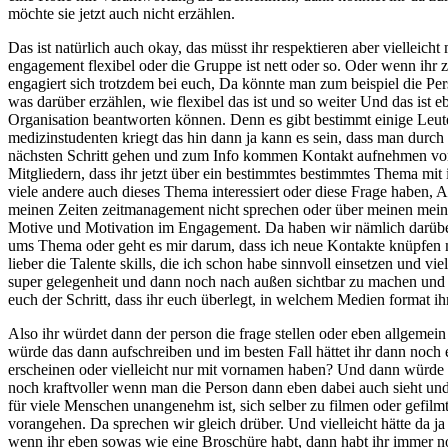
möchte sie jetzt auch nicht erzählen.
Das ist natürlich auch okay, das müsst ihr respektieren aber vielleic
engagement flexibel oder die Gruppe ist nett oder so. Oder wenn ihr zu
engagiert sich trotzdem bei euch, Da könnte man zum beispiel die Perso
was darüber erzählen, wie flexibel das ist und so weiter Und das ist
Organisation beantworten können. Denn es gibt bestimmt einige Leute,
medizinstudenten kriegt das hin dann ja kann es sein, dass man durch
nächsten Schritt gehen und zum Info kommen Kontakt aufnehmen vorbe
Mitgliedern, dass ihr jetzt über ein bestimmtes bestimmtes Thema mit 
viele andere auch dieses Thema interessiert oder diese Frage haben, 
meinen Zeiten zeitmanagement nicht sprechen oder über meinen meine e
Motive und Motivation im Engagement. Da haben wir nämlich darüber 
ums Thema oder geht es mir darum, dass ich neue Kontakte knüpfen mö
lieber die Talente skills, die ich schon habe sinnvoll einsetzen und vi
super gelegenheit und dann noch nach außen sichtbar zu machen und zu 
euch der Schritt, dass ihr euch überlegt, in welchem Medien format ihr 
Also ihr würdet dann der person die frage stellen oder eben allgemei
würde das dann aufschreiben und im besten Fall hättet ihr dann noch
erscheinen oder vielleicht nur mit vornamen haben? Und dann würde 
noch kraftvoller wenn man die Person dann eben dabei auch sieht und 
für viele Menschen unangenehm ist, sich selber zu filmen oder gefilmt
vorangehen. Da sprechen wir gleich drüber. Und vielleicht hätte da ja
wenn ihr eben sowas wie eine Broschüre habt, dann habt ihr immer no