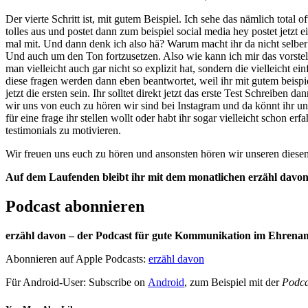
Der vierte Schritt ist, mit gutem Beispiel. Ich sehe das nämlich to
tolles aus und postet dann zum beispiel social media hey postet jetzt
mal mit. Und dann denk ich also hä? Warum macht ihr da nicht selber 
Und auch um den Ton fortzusetzen. Also wie kann ich mir das vorstelle
man vielleicht auch gar nicht so explizit hat, sondern die vielleicht e
diese fragen werden dann eben beantwortet, weil ihr mit gutem beispie
jetzt die ersten sein. Ihr solltet direkt jetzt das erste Test Schreibe
wir uns von euch zu hören wir sind bei Instagram und da könnt ihr uns
für eine frage ihr stellen wollt oder habt ihr sogar vielleicht schon
testimonials zu motivieren.
Wir freuen uns euch zu hören und ansonsten hören wir unseren dies
Auf dem Laufenden bleibt ihr mit dem monatlichen erzähl davo
Podcast abonnieren
erzähl davon – der Podcast für gute Kommunikation im Ehrena
Abonnieren auf Apple Podcasts:
erzähl davon
Für Android-User: Subscribe on
Android
, zum Beispiel mit der
Podca