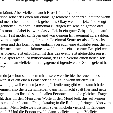
en könnt. Aber vielleicht auch Broschüren flyer oder andere
 person selber das eben nur einmal geschrieben oder erzhl hat und wenn
und menschen den einblick geben das Okay wenn ihr jetzt überzeugt
elegenheiten um noch Testimonial zu fragen ich sehe da gerade drei
hs monate dabei ist, wäre das vielleicht ein guter Zeitpunkt, um auf
und einen Test model zu geben und von deinem Engagement zu erzählen.
 zum beispiel und an jahr oder alle einmal Semester also alle sechs
ragen und das könnt dann einfach von euch eine Aufgabe sein, die ihr
 oder meilenstein das könnte sowohl intern sein also zum Beispiel wenn
 projekt jetzt erfolgreich ist dass das event jetzt abgeschlossen ist
m Beispiel wenn ihr mitbekommt, dass ein Vereins einen neuen Job
r weil man vielleicht im engagement irgendwelche Skills gelernt hat,
nte.
du ja schon seit einem mir unsere website hier betreue, hättest du
war ist es ein einen Fehler oder eine Falle wenn ihr eure Zu
hwieriger, weil es eben ja wenig Orientierung gibt was kann ich denn
men also die leute schreiben dann fällt macht spaß hier sind nette
Fragen und pro Ihr müsst nicht allen Personen dann die gleichen Fragen
icht, dass ihr den Menschen Worte in den Mund legt, das auf keinen
r das eben durch euren Fragenkatalog in die Richtung bringen. Also zum
ommen. Mehr Selbstbewusstsein zu entwickeln vielleicht irgendeine
acht? Und die Person erzählt dann vielleicht davon. Vielleicht