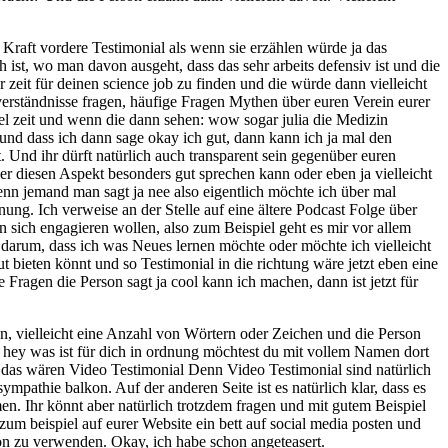
n Kraft vordere Testimonial als wenn sie erzählen würde ja das
h ist, wo man davon ausgeht, dass das sehr arbeits defensiv ist und die
r zeit für deinen science job zu finden und die würde dann vielleicht
sverständnisse fragen, häufige Fragen Mythen über euren Verein eurer
iel zeit und wenn die dann sehen: wow sogar julia die Medizin
und dass ich dann sage okay ich gut, dann kann ich ja mal den
nd ihr dürft natürlich auch transparent sein gegenüber euren
ber diesen Aspekt besonders gut sprechen kann oder eben ja vielleicht
enn jemand man sagt ja nee also eigentlich möchte ich über mal
ng. Ich verweise an der Stelle auf eine ältere Podcast Folge über
ich engagieren wollen, also zum Beispiel geht es mir vor allem
 darum, dass ich was Neues lernen möchte oder möchte ich vielleicht
gut bieten könnt und so Testimonial in die richtung wäre jetzt eben eine
Fragen die Person sagt ja cool kann ich machen, dann ist jetzt für
en, vielleicht eine Anzahl von Wörtern oder Zeichen und die Person
 hey was ist für dich in ordnung möchtest du mit vollem Namen dort
 das wären Video Testimonial Denn Video Testimonial sind natürlich
pathie balkon. Auf der anderen Seite ist es natürlich klar, dass es
men. Ihr könnt aber natürlich trotzdem fragen und mit gutem Beispiel
zum beispiel auf eurer Website ein bett auf social media posten und
on zu verwenden. Okay, ich habe schon angeteasert.