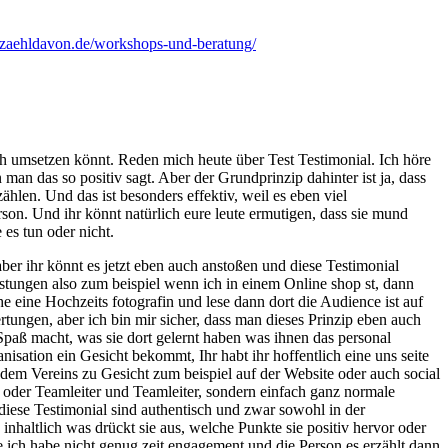
erzaehldavon.de/workshops-und-beratung/
ch umsetzen könnt. Reden mich heute über Test Testimonial. Ich höre
 das so positiv sagt. Aber der Grundprinzip dahinter ist ja, dass
hlen. Und das ist besonders effektiv, weil es eben viel
rson. Und ihr könnt natürlich eure leute ermutigen, dass sie mund
 es tun oder nicht.
r ihr könnt es jetzt eben auch anstoßen und diese Testimonial
eistungen also zum beispiel wenn ich in einem Online shop st, dann
eine Hochzeits fotografin und lese dann dort die Audience ist auf
tungen, aber ich bin mir sicher, dass man dieses Prinzip eben auch
paß macht, was sie dort gelernt haben was ihnen das personal
nisation ein Gesicht bekommt, Ihr habt ihr hoffentlich eine uns seite
 dem Vereins zu Gesicht zum beispiel auf der Website oder auch social
as oder Teamleiter und Teamleiter, sondern einfach ganz normale
 diese Testimonial sind authentisch und zwar sowohl in der
nhaltlich was drückt sie aus, welche Punkte sie positiv hervor oder
e ich habe nicht genug zeit engagement und die Person es erzählt dann