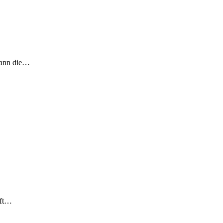
 kann die…
lft…