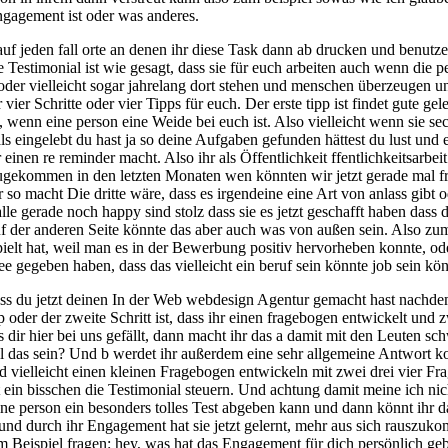
 engagement ist oder was anderes.
auf jeden fall orte an denen ihr diese Task dann ab drucken und benutz
le Testimonial ist wie gesagt, dass sie für euch arbeiten auch wenn die
oder vielleicht sogar jahrelang dort stehen und menschen überzeugen 
 vier Schritte oder vier Tipps für euch. Der erste tipp ist findet gute g
, wenn eine person eine Weide bei euch ist. Also vielleicht wenn sie sec
 als eingelebt du hast ja so deine Aufgaben gefunden hättest du lust 
nen re reminder macht. Also ihr als Öffentlichkeit ffentlichkeitsarbeit
azugekommen in den letzten Monaten wen könnten wir jetzt gerade mal f
 so macht Die dritte wäre, dass es irgendeine eine Art von anlass gibt
le gerade noch happy sind stolz dass sie es jetzt geschafft haben dass das
f der anderen Seite könnte das aber auch was von außen sein. Also zu
ielt hat, weil man es in der Bewerbung positiv hervorheben konnte, ode
ee gegeben haben, dass das vielleicht ein beruf sein könnte job sein kön
ss du jetzt deinen In der Web webdesign Agentur gemacht hast nachdem 
oder der zweite Schritt ist, dass ihr einen fragebogen entwickelt und z
s dir hier bei uns gefällt, dann macht ihr das a damit mit den Leuten sc
l das sein? Und b werdet ihr außerdem eine sehr allgemeine Antwort kom
n und vielleicht einen kleinen Fragebogen entwickeln mit zwei drei vier 
it ein bisschen die Testimonial steuern. Und achtung damit meine ich n
g eine person ein besonders tolles Test abgeben kann und dann könnt ih
und durch ihr Engagement hat sie jetzt gelernt, mehr aus sich rauszuk
Beispiel fragen: hey, was hat das Engagement für dich persönlich gebr