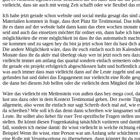
vielleicht, dass sie auch mit wenig Zeit schafft oder wie flexibel das
Ich habe jetzt gerade schon website und social media gesagt das sind 
Materialien kommen in frage, dass dort Platz für Testimonial. Das tol
ihr es dann auf der website habt dann kann das eben wochen monate 
seid und auch das einsetzen möchtet für ordner ein, dann habe ich hier
möglichkeiten die erste möglichkeit ist dass ihr das automatisch macht
sie kommen und zu sagen hey du bist ja jetzt schon hier du hast dich
Die andere Möglichkeit wäre, dass ihr euch einfach noch im Kalender ei
Monate dass ihr da aktiv mal überlegt okay wer ist jetzt noch neu d
vielleicht immer am anfang das quartal sondern einfach semesters oder
ihr gerade ein projekt erfolgreich abgeschlossen habt und hoffentlich al
was auch immer dass man vielleicht dann auf die Leute zugeht und au
gefunden hat und dabei das Engagement nur vielleicht eine Rolle gesp
die dann bei diesem Job helfen oder die vielleicht dem Mitglied die Id
Wäre das vielleicht ein Meilenstein von außen dass hey mega cool, da
lust uns dazu oder in dem Kontext Testimonial geben. Der zweite Tipp 
allgemein, also wenn ihr einfach nur sagt Schreib doch mal auf, wie e
da schreiben? Wie soll ich das denn dann schreiben wie langsamer sol
Leute. Ihr solltet also lieber für euer Test spezifische Fragen stelle
stellen. Ihr könnt diesen Fragenkatalog tatsächlich variieren und dam
fall, sondern ich meine damit: ihr wisst vielleicht in welche richtun
Beispiel Wenn ihr wisst, eine Person war am Anfang sehr schüchtern 
eine Rolle mit Verantwortung zu übernehmen, dann könntet ihr da zum 