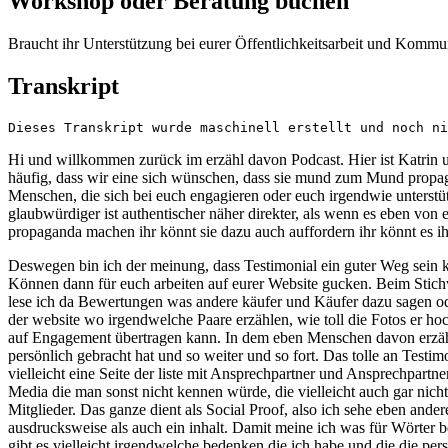
Workshop oder Beratung buchen
Braucht ihr Unterstützung bei eurer Öffentlichkeitsarbeit und Kommun
Transkript
Dieses Transkript wurde maschinell erstellt und noch ni
Hi und willkommen zurück im erzähl davon Podcast. Hier ist Katrin u
häufig, dass wir eine sich wünschen, dass sie mund zum Mund propag
Menschen, die sich bei euch engagieren oder euch irgendwie unterstütz
glaubwürdiger ist authentischer näher direkter, als wenn es eben von 
propaganda machen ihr könnt sie dazu auch auffordern ihr könnt es ihn
Deswegen bin ich der meinung, dass Testimonial ein guter Weg sein k
Können dann für euch arbeiten auf eurer Website gucken. Beim Stichwor
lese ich da Bewertungen was andere käufer und Käufer dazu sagen ode
der website wo irgendwelche Paare erzählen, wie toll die Fotos er ho
auf Engagement übertragen kann. In dem eben Menschen davon erzähle
persönlich gebracht hat und so weiter und so fort. Das tolle an Testim
vielleicht eine Seite der liste mit Ansprechpartner und Ansprechpart
Media die man sonst nicht kennen würde, die vielleicht auch gar nicht
Mitglieder. Das ganze dient als Social Proof, also ich sehe eben and
ausdrucksweise als auch ein inhalt. Damit meine ich was für Wörter b
gibt es vielleicht irgendwelche bedenken die ich habe und die die pe