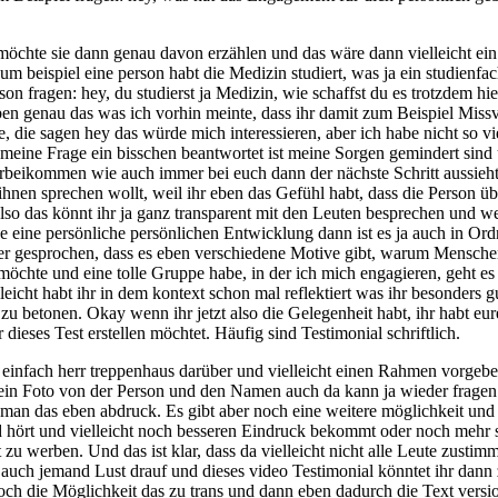
ht möchte sie dann genau davon erzählen und das wäre dann vielleicht ei
m beispiel eine person habt die Medizin studiert, was ja ein studienfac
n fragen: hey, du studierst ja Medizin, wie schaffst du es trotzdem hie
 eben genau das was ich vorhin meinte, dass ihr damit zum Beispiel Mis
 die sagen hey das würde mich interessieren, aber ich habe nicht so v
 meine Frage ein bisschen beantwortet ist meine Sorgen gemindert sind 
ikommen wie auch immer bei euch dann der nächste Schritt aussieht. U
ihnen sprechen wollt, weil ihr eben das Gefühl habt, dass die Person ü
Also das könnt ihr ja ganz transparent mit den Leuten besprechen und w
ine persönliche persönlichen Entwicklung dann ist es ja auch in Ordnu
gesprochen, dass es eben verschiedene Motive gibt, warum Menschen s
chte und eine tolle Gruppe habe, in der ich mich engagieren, geht es
elleicht habt ihr in dem kontext schon mal reflektiert was ihr besonders 
betonen. Okay wenn ihr jetzt also die Gelegenheit habt, ihr habt eure 
dieses Test erstellen möchtet. Häufig sind Testimonial schriftlich.
n einfach herr treppenhaus darüber und vielleicht einen Rahmen vorgeb
 ein Foto von der Person und den Namen auch da kann ja wieder fragen
man das eben abdruck. Es gibt aber noch eine weitere möglichkeit und
hört und vielleicht noch besseren Eindruck bekommt oder noch mehr sym
 zu werben. Und das ist klar, dass da vielleicht nicht alle Leute zustim
 auch jemand Lust drauf und dieses video Testimonial könntet ihr dann 
ch die Möglichkeit das zu trans und dann eben dadurch die Text versi