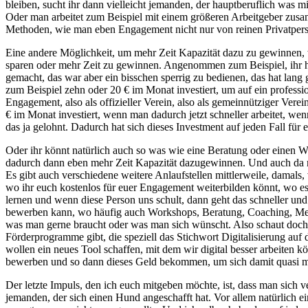
bleiben, sucht ihr dann vielleicht jemanden, der hauptberuflich was 
Oder man arbeitet zum Beispiel mit einem größeren Arbeitgeber zusam
Methoden, wie man eben Engagement nicht nur von reinen Privatper
Eine andere Möglichkeit, um mehr Zeit Kapazität dazu zu gewinnen, w
sparen oder mehr Zeit zu gewinnen. Angenommen zum Beispiel, ihr ha
gemacht, das war aber ein bisschen sperrig zu bedienen, das hat lang g
zum Beispiel zehn oder 20 € im Monat investiert, um auf ein professi
Engagement, also als offizieller Verein, also als gemeinnütziger Vere
€ im Monat investiert, wenn man dadurch jetzt schneller arbeitet, wen
das ja gelohnt. Dadurch hat sich dieses Investment auf jeden Fall für 
Oder ihr könnt natürlich auch so was wie eine Beratung oder einen 
dadurch dann eben mehr Zeit Kapazität dazugewinnen. Und auch da noc
Es gibt auch verschiedene weitere Anlaufstellen mittlerweile, damals, v
wo ihr euch kostenlos für euer Engagement weiterbilden könnt, wo es
lernen und wenn diese Person uns schult, dann geht das schneller un
bewerben kann, wo häufig auch Workshops, Beratung, Coaching, Ment
was man gerne braucht oder was man sich wünscht. Also schaut doch d
Förderprogramme gibt, die speziell das Stichwort Digitalisierung au
wollen ein neues Tool schaffen, mit dem wir digital besser arbeiten k
bewerben und so dann dieses Geld bekommen, um sich damit quasi me
Der letzte Impuls, den ich euch mitgeben möchte, ist, dass man sich 
jemanden, der sich einen Hund angeschafft hat. Vor allem natürlich ei