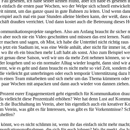
en Fall gesehen, ich habe selber keinen Hund, aber ich habe es gesehen
 einfach die ersten paar Wochen, wo der Welpe sich schnell entwickel
Zeit nimmt, um das ganze quasi in gute Bahnen zu leiten. Und wenn dan
spiel auch mal ein paar Stunden alleine bleiben kann, der weiß, dass er
schäft draußen verrichtet. Und dann kostet auch die Betreuung dieses H
 Kommunikationsprojekte rangehen. Also am Anfang braucht ihr sicher 
ber noch nie ein Video geschnitten und müssen das erst lernen. Natürlic
achen und sagen, oh Mist, ich habe die Untertitel nicht richtig raus 
 jetzt ein Stadium ist, was eine Weile anhält, aber nicht für immer ist, 
, wo ihr eh ein bisschen mehr Luft habt als sonst. Also zum Beispiel we
 jetzt genau diese Saison, weil wir uns da mehr Zeit nehmen können, s
 losgehen und so ein normaler Alltag wieder losgeht, dann sind wir ab
rnt, wie es geht und dann braucht es nicht mehr so viel Zeit, sondern 
 die vielleicht gut unterbringen oder euch temporär Unterstützung daz
em einen Team mitarbeiten und sich mehr um das Thema kümmern oder d
 ein paar Wochen mit anpacken und dann auch wieder von dannen ziehen.
Prozent eurer Engagementzeit geht eigentlich für Kommunikation drau
r da vielleicht diese Prozentzahl erhöhen? Wer hat denn Lust auf Kommun
ch die Buchhaltung im Verein, aber bin eigentlich auch ein kreativer K
m Verein, was gibt es für Interessen, was gibt es für Vorkenntnisse? Sc
uhelfen?
ssen könnt, wo es nicht schlimm ist, wenn ihr das einfach nicht mehr mac
ikationsmaßnahmen, die sich für euch lohnen? Wo ihr merkt, das hat ei