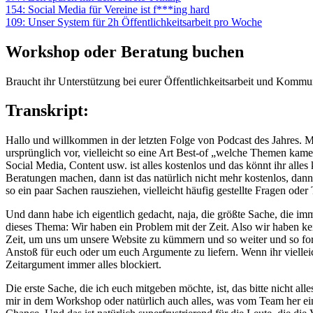
154: Social Media für Vereine ist f***ing hard
109: Unser System für 2h Öffentlichkeitsarbeit pro Woche
Workshop oder Beratung buchen
Braucht ihr Unterstützung bei eurer Öffentlichkeitsarbeit und Kommun
Transkript:
Hallo und willkommen in der letzten Folge von Podcast des Jahres. Me
ursprünglich vor, vielleicht so eine Art Best-of „welche Themen kamen 
Social Media, Content usw. ist alles kostenlos und das könnt ihr al
Beratungen machen, dann ist das natürlich nicht mehr kostenlos, dan
so ein paar Sachen rausziehen, vielleicht häufig gestellte Fragen od
Und dann habe ich eigentlich gedacht, naja, die größte Sache, die im
dieses Thema: Wir haben ein Problem mit der Zeit. Also wir haben ke
Zeit, um uns um unsere Website zu kümmern und so weiter und so for
Anstoß für euch oder um euch Argumente zu liefern. Wenn ihr vielleic
Zeitargument immer alles blockiert.
Die erste Sache, die ich euch mitgeben möchte, ist, das bitte nicht a
mir in dem Workshop oder natürlich auch alles, was vom Team her eing