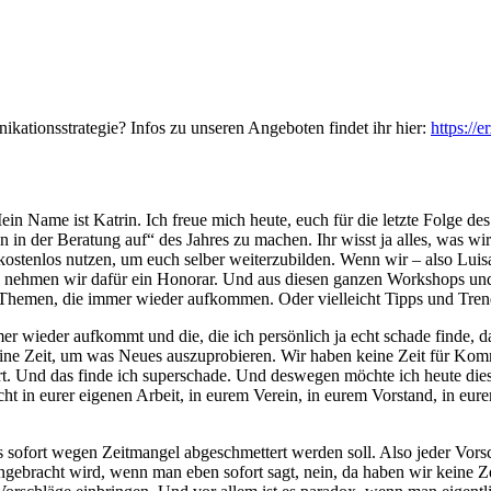
ikationsstrategie? Infos zu unseren Angeboten findet ihr hier:
https://
in Name ist Katrin. Ich freue mich heute, euch für die letzte Folge de
in der Beratung auf“ des Jahres zu machen. Ihr wisst ja alles, was wir 
les kostenlos nutzen, um euch selber weiterzubilden. Wenn wir – also L
n nehmen wir dafür ein Honorar. Und aus diesen ganzen Workshops und B
er Themen, die immer wieder aufkommen. Oder vielleicht Tipps und Trend
mer wieder aufkommt und die, die ich persönlich ja echt schade finde, 
ine Zeit, um was Neues auszuprobieren. Wir haben keine Zeit für Komm
t. Und das finde ich superschade. Und deswegen möchte ich heute die
ht in eurer eigenen Arbeit, in eurem Verein, in eurem Vorstand, in eur
lles sofort wegen Zeitmangel abgeschmettert werden soll. Also jeder Vor
ebracht wird, wenn man eben sofort sagt, nein, da haben wir keine Zei