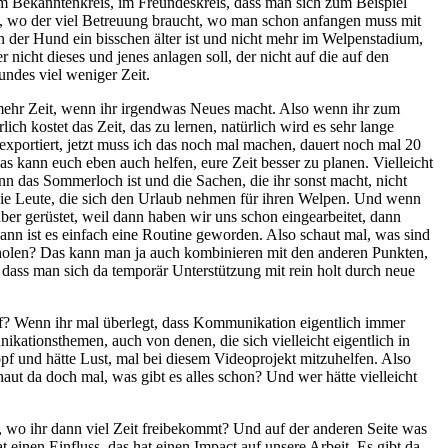
 im Bekanntenkreis, im Freundeskreis, dass man sich zum Beispiel
t, wo der viel Betreuung braucht, wo man schon anfangen muss mit
n der Hund ein bisschen älter ist und nicht mehr im Welpenstadium,
 nicht dieses und jenes anlagen soll, der nicht auf die auf den
undes viel weniger Zeit.
mehr Zeit, wenn ihr irgendwas Neues macht. Also wenn ihr zum
h kostet das Zeit, das zu lernen, natürlich wird es sehr lange
exportiert, jetzt muss ich das noch mal machen, dauert noch mal 20
das kann euch eben auch helfen, eure Zeit besser zu planen. Vielleicht
nn das Sommerloch ist und die Sachen, die ihr sonst macht, nicht
o wie Leute, die sich den Urlaub nehmen für ihren Welpen. Und wenn
er gerüstet, weil dann haben wir uns schon eingearbeitet, dann
dann ist es einfach eine Routine geworden. Also schaut mal, was sind
u holen? Das kann man ja auch kombinieren mit den anderen Punkten,
ass man sich da temporär Unterstützung mit rein holt durch neue
f? Wenn ihr mal überlegt, dass Kommunikation eigentlich immer
ikationsthemen, auch von denen, die sich vielleicht eigentlich in
opf und hätte Lust, mal bei diesem Videoprojekt mitzuhelfen. Also
haut da doch mal, was gibt es alles schon? Und wer hätte vielleicht
ht, wo ihr dann viel Zeit freibekommt? Und auf der anderen Seite was
nen Einfluss, das hat einen Impact auf unsere Arbeit. Es gibt da