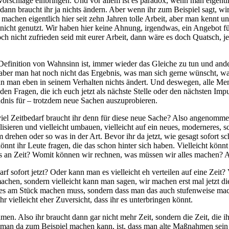
ie Vorschläge einbringen. Und vor allem ist es paradox, wenn man eige
n, dann braucht ihr ja nichts ändern. Aber wenn ihr zum Beispiel sagt, wi
 machen eigentlich hier seit zehn Jahren tolle Arbeit, aber man kennt 
nicht genutzt. Wir haben hier keine Ahnung, irgendwas, ein Angebot fü
ch nicht zufrieden seid mit eurer Arbeit, dann wäre es doch Quatsch, j
ie Definition von Wahnsinn ist, immer wieder das Gleiche zu tun und an
t, aber man hat noch nicht das Ergebnis, was man sich gerne wünscht,
man eben in seinem Verhalten nichts ändert. Und deswegen, alle Mensch
en Fragen, die ich euch jetzt als nächste Stelle oder den nächsten Imp
ändnis für – trotzdem neue Sachen auszuprobieren.
ie viel Zeitbedarf braucht ihr denn für diese neue Sache? Also angeno
sieren und vielleicht umbauen, vielleicht auf ein neues, moderneres, 
hen oder so was in der Art. Bevor ihr da jetzt, wie gesagt sofort schre
könnt ihr Leute fragen, die das schon hinter sich haben. Vielleicht könn
s an Zeit? Womit können wir rechnen, was müssen wir alles machen? Also
arf sofort jetzt? Oder kann man es vielleicht eh verteilen auf eine Zei
 machen, sondern vielleicht kann man sagen, wir machen erst mal jetzt d
lles am Stück machen muss, sondern dass man das auch stufenweise mach
hr vielleicht eher Zuversicht, dass ihr es unterbringen könnt.
ehmen. Also ihr braucht dann gar nicht mehr Zeit, sondern die Zeit, die
 man da zum Beispiel machen kann, ist, dass man alte Maßnahmen sein l