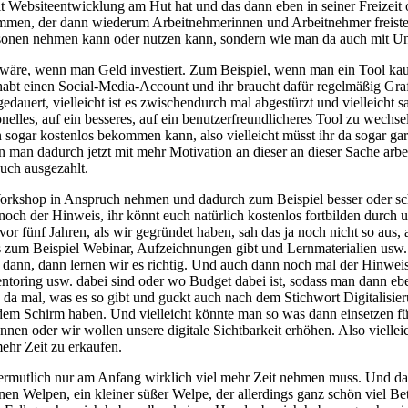
mit Websiteentwicklung am Hut hat und das dann eben in seiner Freizeit
men, der dann wiederum Arbeitnehmerinnen und Arbeitnehmer freistellt
sonen nehmen kann oder nutzen kann, sondern wie man da auch mit U
äre, wenn man Geld investiert. Zum Beispiel, wenn man ein Tool kauft 
bt einen Social-Media-Account und ihr braucht dafür regelmäßig Graf
edauert, vielleicht ist es zwischendurch mal abgestürzt und vielleicht 
onelles, auf ein besseres, auf ein benutzerfreundlicheres Tool zu wech
in sogar kostenlos bekommen kann, also vielleicht müsst ihr da sogar ga
n man dadurch jetzt mit mehr Motivation an dieser an dieser Sache arbei
euch ausgezahlt.
Workshop in Anspruch nehmen und dadurch zum Beispiel besser oder sc
h der Hinweis, ihr könnt euch natürlich kostenlos fortbilden durch un
or fünf Jahren, als wir gegründet haben, sah das ja noch nicht so aus, a
 zum Beispiel Webinar, Aufzeichnungen gibt und Lernmaterialien usw. 
d dann, dann lernen wir es richtig. Und auch dann noch mal der Hinwei
oring usw. dabei sind oder wo Budget dabei ist, sodass man dann ebe
a mal, was es so gibt und guckt auch nach dem Stichwort Digitalisieru
f dem Schirm haben. Und vielleicht könnte man so was dann einsetzen f
önnen oder wir wollen unsere digitale Sichtbarkeit erhöhen. Also vielle
hr Zeit zu erkaufen.
vermutlich nur am Anfang wirklich viel mehr Zeit nehmen muss. Und da e
nen Welpen, ein kleiner süßer Welpe, der allerdings ganz schön viel Be