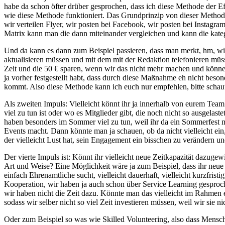
habe da schon öfter drüber gesprochen, dass ich diese Methode der E
wie diese Methode funktioniert. Das Grundprinzip von dieser Method
wir verteilen Flyer, wir posten bei Facebook, wir posten bei Instagr
Matrix kann man die dann miteinander vergleichen und kann die kateg
Und da kann es dann zum Beispiel passieren, dass man merkt, hm, wir
aktualisieren müssen und mit dem mit der Redaktion telefonieren müs
Zeit und die 50 € sparen, wenn wir das nicht mehr machen und können
ja vorher festgestellt habt, dass durch diese Maßnahme eh nicht besonde
kommt. Also diese Methode kann ich euch nur empfehlen, bitte schaut 
Als zweiten Impuls: Vielleicht könnt ihr ja innerhalb von eurem Team 
viel zu tun ist oder wo es Mitglieder gibt, die noch nicht so ausgela
haben besonders im Sommer viel zu tun, weil ihr da ein Sommerfest mac
Events macht. Dann könnte man ja schauen, ob da nicht vielleicht ei
der vielleicht Lust hat, sein Engagement ein bisschen zu verändern
Der vierte Impuls ist: Könnt ihr vielleicht neue Zeitkapazität dazug
Art und Weise? Eine Möglichkeit wäre ja zum Beispiel, dass ihr neue M
einfach Ehrenamtliche sucht, vielleicht dauerhaft, vielleicht kurzfris
Kooperation, wir haben ja auch schon über Service Learning gesproc
wir haben nicht die Zeit dazu. Könnte man das vielleicht im Rahmen
sodass wir selber nicht so viel Zeit investieren müssen, weil wir si
Oder zum Beispiel so was wie Skilled Volunteering, also dass Mensche