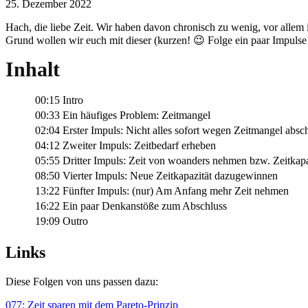
25. Dezember 2022
Hach, die liebe Zeit. Wir haben davon chronisch zu wenig, vor alle
Grund wollen wir euch mit dieser (kurzen! 😉 Folge ein paar Impulse
Inhalt
00:15
Intro
00:33
Ein häufiges Problem: Zeitmangel
02:04
Erster Impuls: Nicht alles sofort wegen Zeitmangel absc
04:12
Zweiter Impuls: Zeitbedarf erheben
05:55
Dritter Impuls: Zeit von woanders nehmen bzw. Zeitkap
08:50
Vierter Impuls: Neue Zeitkapazität dazugewinnen
13:22
Fünfter Impuls: (nur) Am Anfang mehr Zeit nehmen
16:22
Ein paar Denkanstöße zum Abschluss
19:09
Outro
Links
Diese Folgen von uns passen dazu:
077: Zeit sparen mit dem Pareto-Prinzip