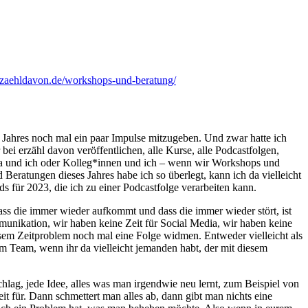
erzaehldavon.de/workshops-und-beratung/
s Jahres noch mal ein paar Impulse mitzugeben. Und zwar hatte ich
bei erzähl davon veröffentlichen, alle Kurse, alle Podcastfolgen,
uisa und ich oder Kolleg*innen und ich – wenn wir Workshops und
eratungen dieses Jahres habe ich so überlegt, kann ich da vielleicht
s für 2023, die ich zu einer Podcastfolge verarbeiten kann.
dass die immer wieder aufkommt und dass die immer wieder stört, ist
unikation, wir haben keine Zeit für Social Media, wir haben keine
sem Zeitproblem noch mal eine Folge widmen. Entweder vielleicht als
em Team, wenn ihr da vielleicht jemanden habt, der mit diesem
schlag, jede Idee, alles was man irgendwie neu lernt, zum Beispiel von
t für. Dann schmettert man alles ab, dann gibt man nichts eine