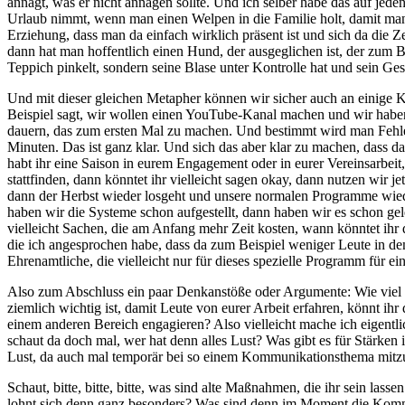
annagt, was er nicht annagen sollte. Und ich selber habe das auf jed
Urlaub nimmt, wenn man einen Welpen in die Familie holt, damit man
Erziehung, dass man da einfach wirklich präsent ist und sich da die 
dann hat man hoffentlich einen Hund, der ausgeglichen ist, der zum Bei
Teppich pinkelt, sondern seine Blase unter Kontrolle hat und sein Ge
Und mit dieser gleichen Metapher können wir sicher auch an einige
Beispiel sagt, wir wollen einen YouTube-Kanal machen und wir haben a
dauern, das zum ersten Mal zu machen. Und bestimmt wird man Fehler m
Minuten. Das ist ganz klar. Und sich das aber klar zu machen, dass das
habt ihr eine Saison in eurem Engagement oder in eurer Vereinsarbeit
stattfinden, dann könntet ihr vielleicht sagen okay, dann nutzen wir
dann der Herbst wieder losgeht und unsere normalen Programme wieder
haben wir die Systeme schon aufgestellt, dann haben wir es schon gele
vielleicht Sachen, die am Anfang mehr Zeit kosten, wann könntet ihr
die ich angesprochen habe, dass da zum Beispiel weniger Leute in d
Ehrenamtliche, die vielleicht nur für dieses spezielle Programm für
Also zum Abschluss ein paar Denkanstöße oder Argumente: Wie viel 
ziemlich wichtig ist, damit Leute von eurer Arbeit erfahren, könnt ih
einem anderen Bereich engagieren? Also vielleicht mache ich eigentli
schaut da doch mal, wer hat denn alles Lust? Was gibt es für Stärken i
Lust, da auch mal temporär bei so einem Kommunikationsthema mitz
Schaut, bitte, bitte, bitte, was sind alte Maßnahmen, die ihr sein la
lohnt sich denn ganz besonders? Was sind denn im Moment die Kommun