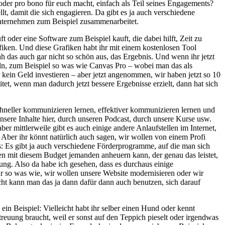
 oder pro bono für euch macht, einfach als Teil seines Engagements?
, damit die sich engagieren. Da gibt es ja auch verschiedene
nternehmen zum Beispiel zusammenarbeitet.
oder eine Software zum Beispiel kauft, die dabei hilft, Zeit zu
iken. Und diese Grafiken habt ihr mit einem kostenlosen Tool
sah das auch gar nicht so schön aus, das Ergebnis. Und wenn ihr jetzt
seln, zum Beispiel so was wie Canvas Pro – wobei man das als
r kein Geld investieren – aber jetzt angenommen, wir haben jetzt so 10
tet, wenn man dadurch jetzt bessere Ergebnisse erzielt, dann hat sich
hneller kommunizieren lernen, effektiver kommunizieren lernen und
sere Inhalte hier, durch unseren Podcast, durch unsere Kurse usw.
ber mittlerweile gibt es auch einige andere Anlaufstellen im Internet,
Aber ihr könnt natürlich auch sagen, wir wollen von einem Profi
s: Es gibt ja auch verschiedene Förderprogramme, auf die man sich
n mit diesem Budget jemanden anheuern kann, der genau das leistet,
ng. Also da habe ich gesehen, dass es durchaus einige
ür so was wie, wir wollen unsere Website modernisieren oder wir
icht kann man das ja dann dafür dann auch benutzen, sich darauf
in Beispiel: Vielleicht habt ihr selber einen Hund oder kennt
treuung braucht, weil er sonst auf den Teppich pieselt oder irgendwas