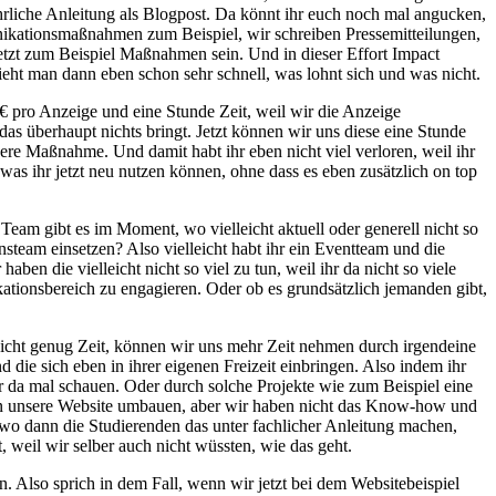
hrliche Anleitung als Blogpost. Da könnt ihr euch noch mal angucken,
nikationsmaßnahmen zum Beispiel, wir schreiben Pressemitteilungen,
jetzt zum Beispiel Maßnahmen sein. Und in dieser Effort Impact
eht man dann eben schon sehr schnell, was lohnt sich und was nicht.
€ pro Anzeige und eine Stunde Zeit, weil wir die Anzeige
s überhaupt nichts bringt. Jetzt können wir uns diese eine Stunde
re Maßnahme. Und damit habt ihr eben nicht viel verloren, weil ihr
, was ihr jetzt neu nutzen können, ohne dass es eben zusätzlich on top
Team gibt es im Moment, wo vielleicht aktuell oder generell nicht so
nsteam einsetzen? Also vielleicht habt ihr ein Eventteam und die
n die vielleicht nicht so viel zu tun, weil ihr da nicht so viele
ationsbereich zu engagieren. Oder ob es grundsätzlich jemanden gibt,
.
 nicht genug Zeit, können wir uns mehr Zeit nehmen durch irgendeine
 die sich eben in ihrer eigenen Freizeit einbringen. Also indem ihr
 ihr da mal schauen. Oder durch solche Projekte wie zum Beispiel eine
sen unsere Website umbauen, aber wir haben nicht das Know-how und
wo dann die Studierenden das unter fachlicher Anleitung machen,
 weil wir selber auch nicht wüssten, wie das geht.
. Also sprich in dem Fall, wenn wir jetzt bei dem Websitebeispiel