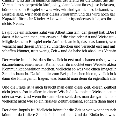
Chance. Und das ist natürlich superfrustrierend für die Leute, die d
Verein alles superperfekt läuft, okay, dann könnt ihr es ja so belasse
höre oder zum Beispiel so was wie, wir sind gar nicht so bekannt, wir
Beispiel sagt, wir haben hier dieses Programm und das wird noch gar 
Kapazität für mehr Kinder. Also wenn ihr irgendetwas habt, wo ihr no
nichts Neues.
Es gibt da ein schönes Zitat von Albert Einstein, der gesagt hat: „D
dazu. Also wenn man jetzt etwas auf die eine oder Art und Weise tu
Mitglieder, zum Beispiel mehr Aufmerksamkeit, dass das kommt, wenn 
versucht mal diesen Drang zu unterdrücken und versucht erst mal mit d
schaffen könntet, trotz wenig Zeit – und da habe ich absolutes Verst
Der zweite Impuls ist, dass ihr vielleicht erst mal schauen müsst, w
dazunehmen, einen neuen Kanal, oder ihr möchtet eure Website aktuali
Kommunikationsaktion machen, vielleicht so was wie einen Imagefilm dre
Zeit das braucht. Da könnt ihr zum Beispiel recherchieren, vielleicht 
dann die Filmagentur fragen, was braucht man denn da eigentlich alle
Und die Frage ist ja auch braucht man dann diese Zeit, diesen Zeitbed
nicht jetzt sofort in allem in einem Wisch die komplette Website neu
oder so was. Und wenn ihr dann eben seht, dass man das gar nicht a
vielleicht nicht wie so ein riesiges Zeitinvestment, sondern dann habt i
Der dritte Impuls ist: Vielleicht könnt ihr die Zeit ja von woanders n
könnt ihr da ja diese Zeit einfach umplanen. Und das Einfachste, was