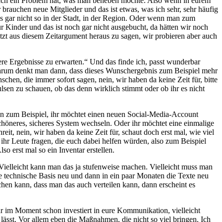
ntlich ein Problem hat, was man beheben möchte. Also wenn in eurem
r brauchen neue Mitglieder und das ist etwas, was ich sehr, sehr häufig
uns gar nicht so in der Stadt, in der Region. Oder wenn man zum
r Kinder und das ist noch gar nicht ausgebucht, da hätten wir noch
etzt aus diesem Zeitargument heraus zu sagen, wir probieren aber auch
dere Ergebnisse zu erwarten.“ Und das finde ich, passt wunderbar
 warum denkt man dann, dass dieses Wunschergebnis zum Beispiel mehr
en, die immer sofort sagen, nein, wir haben da keine Zeit für, bitte
ulsen zu schauen, ob das denn wirklich stimmt oder ob ihr es nicht
mmen zum Beispiel, ihr möchtet einen neuen Social-Media-Account
schöneres, sicheres System wechseln. Oder ihr möchtet eine einmalige
it, nein, wir haben da keine Zeit für, schaut doch erst mal, wie viel
t ihr Leute fragen, die euch dabei helfen würden, also zum Beispiel
 erst mal so ein Inventar erstellen.
t? Vielleicht kann man das ja stufenweise machen. Vielleicht muss man
ie technische Basis neu und dann in ein paar Monaten die Texte neu
en kann, dass man das auch verteilen kann, dann erscheint es
 ihr im Moment schon investiert in eure Kommunikation, vielleicht
ässt. Vor allem eben die Maßnahmen, die nicht so viel bringen. Ich