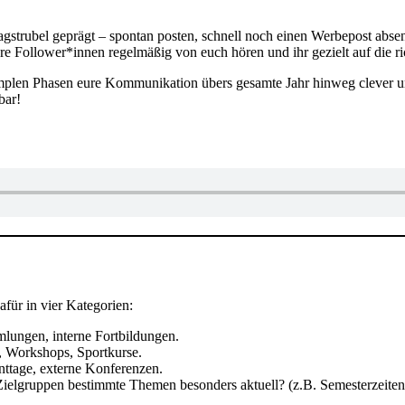
gstrubel geprägt – spontan posten, schnell noch einen Werbepost absende
eure Follower*innen regelmäßig von euch hören und ihr gezielt auf di
hs simplen Phasen eure Kommunikation übers gesamte Jahr hinweg clever un
bar!
afür in vier Kategorien:
lungen, interne Fortbildungen.
 Workshops, Sportkurse.
ttage, externe Konferenzen.
ielgruppen bestimmte Themen besonders aktuell? (z.B. Semesterzeiten 