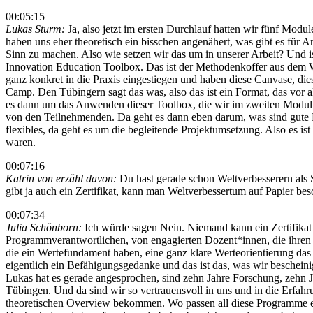
00:05:15
Lukas Sturm:
Ja, also jetzt im ersten Durchlauf hatten wir fünf Mo
haben uns eher theoretisch ein bisschen angenähert, was gibt es für 
Sinn zu machen. Also wie setzen wir das um in unserer Arbeit? Und i
Innovation Education Toolbox. Das ist der Methodenkoffer aus dem 
ganz konkret in die Praxis eingestiegen und haben diese Canvase, die
Camp. Den Tübingern sagt das was, also das ist ein Format, das vor
es dann um das Anwenden dieser Toolbox, die wir im zweiten Modul e
von den Teilnehmenden. Da geht es dann eben darum, was sind gute Ma
flexibles, da geht es um die begleitende Projektumsetzung. Also es
waren.
00:07:16
Katrin von erzähl davon:
Du hast gerade schon Weltverbesserern als S
gibt ja auch ein Zertifikat, kann man Weltverbessertum auf Papier be
00:07:34
Julia Schönborn:
Ich würde sagen Nein. Niemand kann ein Zertifikat
Programmverantwortlichen, von engagierten Dozent*innen, die ihren 
die ein Wertefundament haben, eine ganz klare Werteorientierung das 
eigentlich ein Befähigungsgedanke und das ist das, was wir bescheini
Lukas hat es gerade angesprochen, sind zehn Jahre Forschung, zehn 
Tübingen. Und da sind wir so vertrauensvoll in uns und in die Erfah
theoretischen Overview bekommen. Wo passen all diese Programme ei