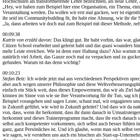
Hochschulen als transformierende Lehre bezeichnen, als neue Lehre, 
„Hey, wir haben zum Beispiel hier eine Organisation, ein Thema, einig
Veranstaltung werden. Da wollen wir erst mal gucken, wer ist eigen
ihr seid im Communitybuilding fit, ihr habt eine Ahnung, wie ihr die
„Ja, dann arbeiten wir doch mal zum Beispiel mit dieser Methode, neh
00:09:38
Katrin von erzähl davon:
Das klingt gut. Ihr habt vorhin, das war, gla
Citizen School erarbeitet und gelernt habt und das quasi woanders hin
mehr Leute erreichen. Wie ist denn eure Haltung dazu? Also warum möch
natürlich viel Arbeit, das Ganze noch mal zu verpacken und zu gucke
gefunden. Warum ist das denn wichtig?
00:10:23
Stefan Betz:
Ich würde jetzt mal aus verschiedenen Perspektiven sprech
aber auch wegen unserer Philosophie und diese Weltverbesserungsphilo
einfach ein Stück weit, dass dieses Empowerment, das wir als Ziel hab
können im Sinne von wie sie ihre Verantwortung für ihr Tun, sag ich
Beispiel vorangehen und sagen Leute, schaut mal, wir engagieren uns
in Zukunft geführt, wie wird in Zukunft geleitet? Und dass wir da nat
von, dass, wenn ihr herkommt, dass ihr dann danach in Umsatzsteigeru
herkommt und dieses Trainerprogramm macht, dass ihr euch danach sich
selbst auch kompetenter vorkommen, sich selbst auch besser fühlen in 
ganz, ganz Persönliches ist. Und ich glaube, wenn man sich selbst ver
wir sagen, wir verstehen uns auch ein bisschen als Start-up-Unternehme