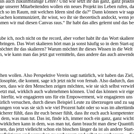
als auch zukunftsfähige Lehre? Und wie setzt ihr das ganz, ganz prakt
e unserer Mitarbeitenden wollen ein neues Projekt ins Leben rufen, das 
tlich so im Raum, mit welchen Ideen sind die da?“ Dann können wir sag
 Sachen kommuniziert, ihr wisst, wo ihr sie theoretisch andockt, wenn 
men wir mal diesen Canvas raus.“ Ihr habt das alles gelernt und das be
ube ich, noch nicht on the record, aber vorher habt ihr das Wort skaliere
bringen. Das Wort skalieren hört man ja sonst häufig so in dem Start-u
tet ihr das skalieren? Warum möchtet ihr dieses Wissen in die Welt bri
n, wie kann man das jetzt gut vermitteln, dass andere das auch anwend
en wollen. Also Perspektive Verein sagt natürlich, wir haben das Ziel,
sophie, die kommt, sage ich jetzt nicht von fernab. Also dadurch, dass
en, dass wir den Menschen zeigen möchten, wie sie sich selbst verwirkl
 jetzt mal, wirklich auch wahrnehmen können. Und das können wir eige
 hierfür, wir engagieren uns für ein Empowerment, wir engagieren uns 
ürlich versuchen, durch dieses Beispiel Leute zu überzeugen und zu sag
ngen von was sie sich wie viel Prozent habt oder so was im altertümli
erer fühlt, dass ihr euch besser fühlt, dass ihr euch auch kompetente
dem, was man tut. Das ist, finde ich, immer noch ein ganz, ganz wichtig
wirklichen kann in dem, was man tut, dann braucht man diese Quantifizi
n, das jetzt vielleicht schon ein bisschen länger da ist als andere Star