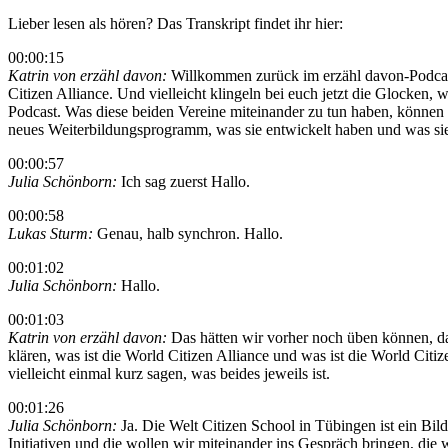
Lieber lesen als hören? Das Transkript findet ihr hier:
00:00:15
Katrin von erzähl davon:
Willkommen zurück im erzähl davon-Podcast.
Citizen Alliance. Und vielleicht klingeln bei euch jetzt die Glocken,
Podcast. Was diese beiden Vereine miteinander zu tun haben, können s
neues Weiterbildungsprogramm, was sie entwickelt haben und was sie akt
00:00:57
Julia Schönborn:
Ich sag zuerst Hallo.
00:00:58
Lukas Sturm:
Genau, halb synchron. Hallo.
00:01:02
Julia Schönborn:
Hallo.
00:01:03
Katrin von erzähl davon:
Das hätten wir vorher noch üben können, das
klären, was ist die World Citizen Alliance und was ist die World Cit
vielleicht einmal kurz sagen, was beides jeweils ist.
00:01:26
Julia Schönborn:
Ja. Die Welt Citizen School in Tübingen ist ein Bi
Initiativen und die wollen wir miteinander ins Gespräch bringen, die 