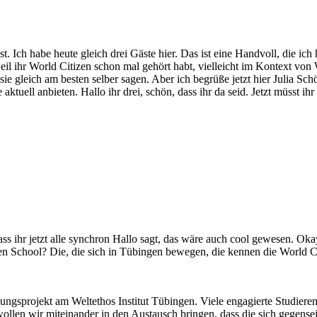
 Ich habe heute gleich drei Gäste hier. Das ist eine Handvoll, die i
 weil ihr World Citizen schon mal gehört habt, vielleicht im Kontext v
ie gleich am besten selber sagen. Aber ich begrüße jetzt hier Julia S
uell anbieten. Hallo ihr drei, schön, dass ihr da seid. Jetzt müsst ihr 
s ihr jetzt alle synchron Hallo sagt, das wäre auch cool gewesen. Okay
izen School? Die, die sich in Tübingen bewegen, die kennen die World 
ldungsprojekt am Weltethos Institut Tübingen. Viele engagierte Studier
wollen wir miteinander in den Austausch bringen, dass die sich gegense