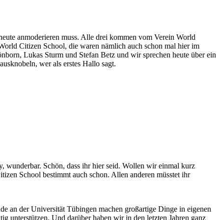
ch heute anmoderieren muss. Alle drei kommen vom Verein World
on World Citizen School, die waren nämlich auch schon mal hier im
chönborn, Lukas Sturm und Stefan Betz und wir sprechen heute über ein
ausknobeln, wer als erstes Hallo sagt.
, wunderbar. Schön, dass ihr hier seid. Wollen wir einmal kurz
Citizen School bestimmt auch schon. Allen anderen müsstet ihr
ende an der Universität Tübingen machen großartige Dinge in eigenen
itig unterstützen. Und darüber haben wir in den letzten Jahren ganz