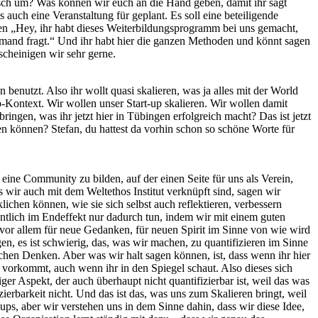
isch um? Was können wir euch an die Hand geben, damit ihr sagt
auch eine Veranstaltung für geplant. Es soll eine beteiligende
en „Hey, ihr habt dieses Weiterbildungsprogramm bei uns gemacht,
jemand fragt.“ Und ihr habt hier die ganzen Methoden und könnt sagen
scheinigen wir sehr gerne.
n benutzt. Also ihr wollt quasi skalieren, was ja alles mit der World
p-Kontext. Wir wollen unser Start-up skalieren. Wir wollen damit
ngen, was ihr jetzt hier in Tübingen erfolgreich macht? Das ist jetzt
en können? Stefan, du hattest da vorhin schon so schöne Worte für
 eine Community zu bilden, auf der einen Seite für uns als Verein,
 wir auch mit dem Weltethos Institut verknüpft sind, sagen wir
ichen können, wie sie sich selbst auch reflektieren, verbessern
ntlich im Endeffekt nur dadurch tun, indem wir mit einem guten
vor allem für neue Gedanken, für neuen Spirit im Sinne von wie wird
en, es ist schwierig, das, was wir machen, zu quantifizieren im Sinne
chen Denken. Aber was wir halt sagen können, ist, dass wenn ihr hier
r vorkommt, auch wenn ihr in den Spiegel schaut. Also dieses sich
er Aspekt, der auch überhaupt nicht quantifizierbar ist, weil das was
erbarkeit nicht. Und das ist das, was uns zum Skalieren bringt, weil
t-ups, aber wir verstehen uns in dem Sinne dahin, dass wir diese Idee,