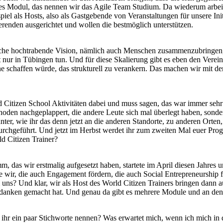
es Modul, das nennen wir das Agile Team Studium. Da wiederum arbeiten
piel als Hosts, also als Gastgebende von Veranstaltungen für unsere I
ierenden ausgerichtet und wollen die bestmöglich unterstützen.
leiche hochtrabende Vision, nämlich auch Menschen zusammenzubringen
r in Tübingen tun. Und für diese Skalierung gibt es eben den Verein, 
chaffen würde, das strukturell zu verankern. Das machen wir mit dem 
d Citizen School Aktivitäten dabei und muss sagen, das war immer sehr 
hoden nachgeplappert, die andere Leute sich mal überlegt haben, sonde
nter, wie ihr das denn jetzt an die anderen Standorte, zu anderen Orte
 durchgeführt. Und jetzt im Herbst werdet ihr zum zweiten Mal euer P
ld Citizen Trainer?
amm, das wir erstmalig aufgesetzt haben, startete im April diesen Jahres
wir, die auch Engagement fördern, die auch Social Entrepreneurship 
 uns? Und klar, wir als Host des World Citizen Trainers bringen dann au
edanken gemacht hat. Und genau da gibt es mehrere Module und an den 
ihr ein paar Stichworte nennen? Was erwartet mich, wenn ich mich in