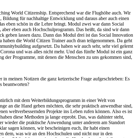
eaching World Citizenship. Entsprechend war die Flughöhe auch. Wir
on, Bildung für nachhaltige Entwicklung und daraus aber auch einen
 das eben schön in die Lehre bringt. Modul zwei war dann Social
, aber eben auch Hochschulprogramm. Das heißt, da sind wir dann
ack geben lassen dazu. Dann das Modul drei ist das Social Innovation
da haben die World Citizen Trainer auch dran teilgenommen. Da geht
itybuilding aufgesetzt. Da haben wir auch sehr, sehr viel gelernt
Corona und was alles nicht mehr. Und das fünfte Modul ist ein ganz
etzung der Programme, mit denen die Menschen zu uns gekommen sind,
er in meinen Notizen die ganz ketzerische Frage aufgeschrieben: Es
as beantworten?
atürlich mit dem Weiterbildungsprogramm in einer Welt von
nge an die Hand geben möchten, die sehr praktisch anwendbar sind,
enen weltverbessernden Projekte ins Leben rufen können. Also es ist
haben diese Methoden ja lange erprobt. Das, was dahinter steht,
mmer wieder die praktische Anwendung unter anderem am Standort
lar sagen können, wir bescheinigen euch, ihr habt einen
en dem, was wir an den Hochschulen und nicht nur in den