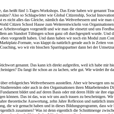
dule, das heißt fünf 1-Tages-Workshops. Das Erste haben wir genannt T
Ansätze? Also so Schlagwörter wie Global Citizenship, Social Innovati
st es nicht alles das Gleiche, nämlich das Weltverbessern und wie man
World Citizen School Hause zum Weiterentwickeln von Organisationen
se Arbeitsvorlagen vorgestellt und wie man die einsetzt und uns Feedb
 allem am Standort Tübingen schon ganz oft durchgespielt wurde. Und 
ben vorgestellt haben. Und dann haben wir noch ein Modul zum Commun
rktplatz-Formate, was klappt da natürlich gerade auch in Zeiten von 
 ist Coaching, wo wir ein bisschen Sparringspartner dann bei der Ums
tichwort genannt. Das kann ich direkt aufgreifen, weil ich habe mir hi
scheinigen? Da fangt ihr schon an zu lachen, sehr gut. Wie würdet ihr d
 über erfolgreiches Weltverbessern ausstellen. Aber wir bewegen uns n
Studierenden oder auch in den Organisationen ihren Mitarbeitenden Di
Fundament bildet und auf deren Basis oder mit deren Hilfe sie ihre eig
gen können. Das ist das, was wir uns auch trauen zu bescheinigen. Wir 
Jahre theoretische Auswertung, zehn Jahre Reflexion und natürlich i
rung, die wir gemacht haben und in dieses Bildungsprogramm, dass wir k
gentlich zusammen? Was ist denn eigentlich die Schnittmenge zwisch