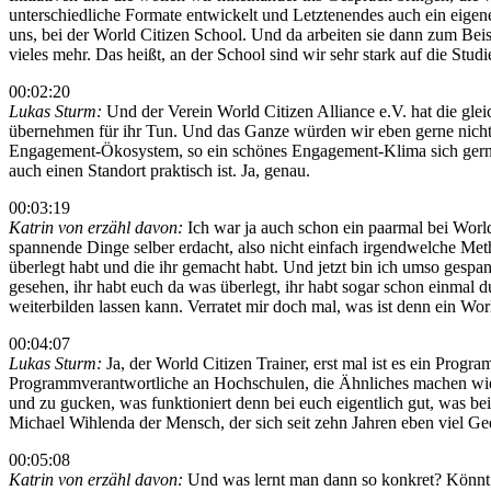
unterschiedliche Formate entwickelt und Letztenendes auch ein eigen
uns, bei der World Citizen School. Und da arbeiten sie dann zum Beis
vieles mehr. Das heißt, an der School sind wir sehr stark auf die Stud
00:02:20
Lukas Sturm:
Und der Verein World Citizen Alliance e.V. hat die g
übernehmen für ihr Tun. Und das Ganze würden wir eben gerne nicht nu
Engagement-Ökosystem, so ein schönes Engagement-Klima sich gerne s
auch einen Standort praktisch ist. Ja, genau.
00:03:19
Katrin von erzähl davon:
Ich war ja auch schon ein paarmal bei Worl
spannende Dinge selber erdacht, also nicht einfach irgendwelche Met
überlegt habt und die ihr gemacht habt. Und jetzt bin ich umso gespan
gesehen, ihr habt euch da was überlegt, ihr habt sogar schon einmal
weiterbilden lassen kann. Verratet mir doch mal, was ist denn ein Wor
00:04:07
Lukas Sturm:
Ja, der World Citizen Trainer, erst mal ist es ein Progr
Programmverantwortliche an Hochschulen, die Ähnliches machen wie 
und zu gucken, was funktioniert denn bei euch eigentlich gut, was bei
Michael Wihlenda der Mensch, der sich seit zehn Jahren eben viel G
00:05:08
Katrin von erzähl davon:
Und was lernt man dann so konkret? Könnt 