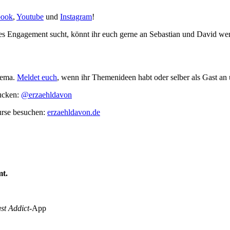
book
,
Youtube
und
Instagram
!
enes Engagement sucht, könnt ihr euch gerne an Sebastian und David w
hema.
Meldet euch
, wenn ihr Themenideen habt oder selber als Gast an
gucken:
@erzaehldavon
rse besuchen:
erzaehldavon.de
mt.
st Addict
-App