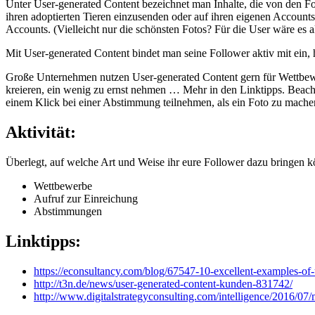
Unter User-generated Content bezeichnet man Inhalte, die von den Fo
ihren adoptierten Tieren einzusenden oder auf ihren eigenen Account
Accounts. (Vielleicht nur die schönsten Fotos? Für die User wäre es a
Mit User-generated Content bindet man seine Follower aktiv mit ein, h
Große Unternehmen nutzen User-generated Content gern für Wettbew
kreieren, ein wenig zu ernst nehmen … Mehr in den Linktipps. Beacht
einem Klick bei einer Abstimmung teilnehmen, als ein Foto zu machen
Aktivität:
Überlegt, auf welche Art und Weise ihr eure Follower dazu bringen kö
Wettbewerbe
Aufruf zur Einreichung
Abstimmungen
Linktipps:
https://econsultancy.com/blog/67547-10-excellent-examples-of
http://t3n.de/news/user-generated-content-kunden-831742/
http://www.digitalstrategyconsulting.com/intelligence/2016/0