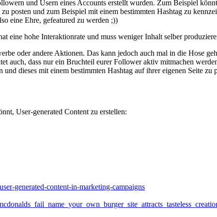
llowern und Usern eines Accounts erstellt wurden. Zum Beispiel könnte 
s zu posten und zum Beispiel mit einem bestimmten Hashtag zu kennzeic
lso eine Ehre, gefeatured zu werden ;))
at eine hohe Interaktionrate und muss weniger Inhalt selber produziere
erbe oder andere Aktionen. Das kann jedoch auch mal in die Hose g
et auch, dass nur ein Bruchteil eurer Follower aktiv mitmachen werden
 und dieses mit einem bestimmten Hashtag auf ihrer eigenen Seite zu p
nnt, User-generated Content zu erstellen:
-user-generated-content-in-marketing-campaigns
7/mcdonalds_fail_name_your_own_burger_site_attracts_tasteless_creatio