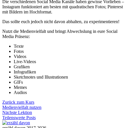
Die verschiedenen Social Media Kanäle haben gewisse Vorlieben –
Instagram funktioniert am besten mit quadratischen Fotos; Pinterest
mit Bildern im Hochformat.
Das sollte euch jedoch nicht davon abhalten, zu experimentieren!
Nutzt die Medienvielfalt und bringt Abwechslung in eure Social
Media Präsenz:
Texte
Fotos
Videos
Live-Videos
Grafiken
Infografiken
Sketchnotes und Illustrationen
GIFs
Memes
Audios
Zurück zum Kurs
Medienvielfalt nutzen
Nächste Lektion
Teilenswerte Posts
Lektion
2
erzähl davon 2017-2026