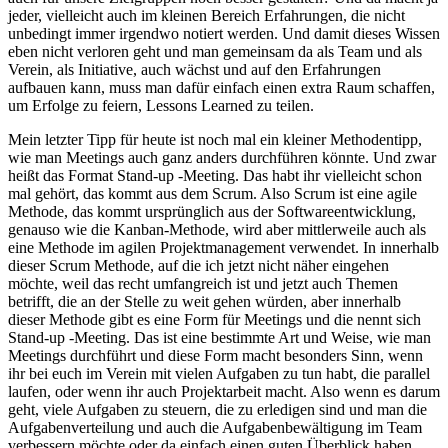
jeder, vielleicht auch im kleinen Bereich Erfahrungen, die nicht
unbedingt immer irgendwo notiert werden. Und damit dieses Wissen
eben nicht verloren geht und man gemeinsam da als Team und als
Verein, als Initiative, auch wächst und auf den Erfahrungen
aufbauen kann, muss man dafür einfach einen extra Raum schaffen,
um Erfolge zu feiern, Lessons Learned zu teilen.
Mein letzter Tipp für heute ist noch mal ein kleiner Methodentipp,
wie man Meetings auch ganz anders durchführen könnte. Und zwar
heißt das Format Stand-up -Meeting. Das habt ihr vielleicht schon
mal gehört, das kommt aus dem Scrum. Also Scrum ist eine agile
Methode, das kommt ursprünglich aus der Softwareentwicklung,
genauso wie die Kanban-Methode, wird aber mittlerweile auch als
eine Methode im agilen Projektmanagement verwendet. In innerhalb
dieser Scrum Methode, auf die ich jetzt nicht näher eingehen
möchte, weil das recht umfangreich ist und jetzt auch Themen
betrifft, die an der Stelle zu weit gehen würden, aber innerhalb
dieser Methode gibt es eine Form für Meetings und die nennt sich
Stand-up -Meeting. Das ist eine bestimmte Art und Weise, wie man
Meetings durchführt und diese Form macht besonders Sinn, wenn
ihr bei euch im Verein mit vielen Aufgaben zu tun habt, die parallel
laufen, oder wenn ihr auch Projektarbeit macht. Also wenn es darum
geht, viele Aufgaben zu steuern, die zu erledigen sind und man die
Aufgabenverteilung und auch die Aufgabenbewältigung im Team
verbessern möchte oder da einfach einen guten Überblick haben