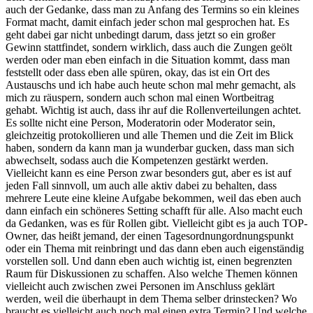
auch der Gedanke, dass man zu Anfang des Termins so ein kleines
Format macht, damit einfach jeder schon mal gesprochen hat. Es
geht dabei gar nicht unbedingt darum, dass jetzt so ein großer
Gewinn stattfindet, sondern wirklich, dass auch die Zungen geölt
werden oder man eben einfach in die Situation kommt, dass man
feststellt oder dass eben alle spüren, okay, das ist ein Ort des
Austauschs und ich habe auch heute schon mal mehr gemacht, als
mich zu räuspern, sondern auch schon mal einen Wortbeitrag
gehabt. Wichtig ist auch, dass ihr auf die Rollenverteilungen achtet.
Es sollte nicht eine Person, Moderatorin oder Moderator sein,
gleichzeitig protokollieren und alle Themen und die Zeit im Blick
haben, sondern da kann man ja wunderbar gucken, dass man sich
abwechselt, sodass auch die Kompetenzen gestärkt werden.
Vielleicht kann es eine Person zwar besonders gut, aber es ist auf
jeden Fall sinnvoll, um auch alle aktiv dabei zu behalten, dass
mehrere Leute eine kleine Aufgabe bekommen, weil das eben auch
dann einfach ein schöneres Setting schafft für alle. Also macht euch
da Gedanken, was es für Rollen gibt. Vielleicht gibt es ja auch TOP-
Owner, das heißt jemand, der einen Tagesordnungordnungspunkt
oder ein Thema mit reinbringt und das dann eben auch eigenständig
vorstellen soll. Und dann eben auch wichtig ist, einen begrenzten
Raum für Diskussionen zu schaffen. Also welche Themen können
vielleicht auch zwischen zwei Personen im Anschluss geklärt
werden, weil die überhaupt in dem Thema selber drinstecken? Wo
braucht es vielleicht auch noch mal einen extra Termin? Und welche