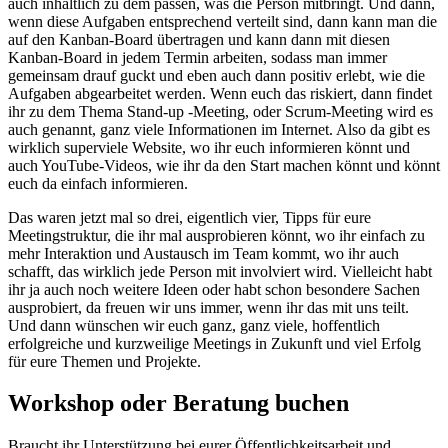
auch inhaltlich zu dem passen, was die Person mitbringt. Und dann,
wenn diese Aufgaben entsprechend verteilt sind, dann kann man die
auf den Kanban-Board übertragen und kann dann mit diesen
Kanban-Board in jedem Termin arbeiten, sodass man immer
gemeinsam drauf guckt und eben auch dann positiv erlebt, wie die
Aufgaben abgearbeitet werden. Wenn euch das riskiert, dann findet
ihr zu dem Thema Stand-up -Meeting, oder Scrum-Meeting wird es
auch genannt, ganz viele Informationen im Internet. Also da gibt es
wirklich superviele Website, wo ihr euch informieren könnt und
auch YouTube-Videos, wie ihr da den Start machen könnt und könnt
euch da einfach informieren.
Das waren jetzt mal so drei, eigentlich vier, Tipps für eure
Meetingstruktur, die ihr mal ausprobieren könnt, wo ihr einfach zu
mehr Interaktion und Austausch im Team kommt, wo ihr auch
schafft, das wirklich jede Person mit involviert wird. Vielleicht habt
ihr ja auch noch weitere Ideen oder habt schon besondere Sachen
ausprobiert, da freuen wir uns immer, wenn ihr das mit uns teilt.
Und dann wünschen wir euch ganz, ganz viele, hoffentlich
erfolgreiche und kurzweilige Meetings in Zukunft und viel Erfolg
für eure Themen und Projekte.
Workshop oder Beratung buchen
Braucht ihr Unterstützung bei eurer Öffentlichkeitsarbeit und