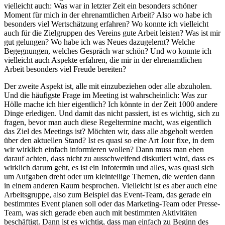
vielleicht auch: Was war in letzter Zeit ein besonders schöner
Moment für mich in der ehrenamtlichen Arbeit? Also wo habe ich
besonders viel Wertschätzung erfahren? Wo konnte ich vielleicht
auch für die Zielgruppen des Vereins gute Arbeit leisten? Was ist mir
gut gelungen? Wo habe ich was Neues dazugelernt? Welche
Begegnungen, welches Gespräch war schön? Und wo konnte ich
vielleicht auch Aspekte erfahren, die mir in der ehrenamtlichen
Arbeit besonders viel Freude bereiten?
Der zweite Aspekt ist, alle mit einzubeziehen oder alle abzuholen.
Und die häufigste Frage im Meeting ist wahrscheinlich: Was zur
Hölle mache ich hier eigentlich? Ich könnte in der Zeit 1000 andere
Dinge erledigen. Und damit das nicht passiert, ist es wichtig, sich zu
fragen, bevor man auch diese Regeltermine macht, was eigentlich
das Ziel des Meetings ist? Möchten wir, dass alle abgeholt werden
über den aktuellen Stand? Ist es quasi so eine Art Jour fixe, in dem
wir wirklich einfach informieren wollen? Dann muss man eben
darauf achten, dass nicht zu ausschweifend diskutiert wird, dass es
wirklich darum geht, es ist ein Infotermin und alles, was quasi sich
um Aufgaben dreht oder um kleinteilige Themen, die werden dann
in einem anderen Raum besprochen. Vielleicht ist es aber auch eine
Arbeitsgruppe, also zum Beispiel das Event-Team, das gerade ein
bestimmtes Event planen soll oder das Marketing-Team oder Presse-
Team, was sich gerade eben auch mit bestimmten Aktivitäten
beschäftigt. Dann ist es wichtig, dass man einfach zu Beginn des