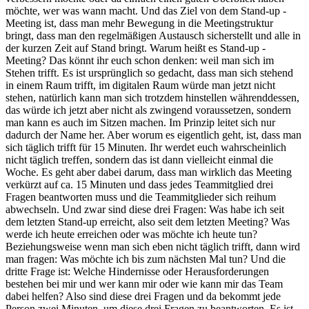
möchte, wer was wann macht. Und das Ziel von dem Stand-up -
Meeting ist, dass man mehr Bewegung in die Meetingstruktur
bringt, dass man den regelmäßigen Austausch sicherstellt und alle in
der kurzen Zeit auf Stand bringt. Warum heißt es Stand-up -
Meeting? Das könnt ihr euch schon denken: weil man sich im
Stehen trifft. Es ist ursprünglich so gedacht, dass man sich stehend
in einem Raum trifft, im digitalen Raum würde man jetzt nicht
stehen, natürlich kann man sich trotzdem hinstellen währenddessen,
das würde ich jetzt aber nicht als zwingend voraussetzen, sondern
man kann es auch im Sitzen machen. Im Prinzip leitet sich nur
dadurch der Name her. Aber worum es eigentlich geht, ist, dass man
sich täglich trifft für 15 Minuten. Ihr werdet euch wahrscheinlich
nicht täglich treffen, sondern das ist dann vielleicht einmal die
Woche. Es geht aber dabei darum, dass man wirklich das Meeting
verkürzt auf ca. 15 Minuten und dass jedes Teammitglied drei
Fragen beantworten muss und die Teammitglieder sich reihum
abwechseln. Und zwar sind diese drei Fragen: Was habe ich seit
dem letzten Stand-up erreicht, also seit dem letzten Meeting? Was
werde ich heute erreichen oder was möchte ich heute tun?
Beziehungsweise wenn man sich eben nicht täglich trifft, dann wird
man fragen: Was möchte ich bis zum nächsten Mal tun? Und die
dritte Frage ist: Welche Hindernisse oder Herausforderungen
bestehen bei mir und wer kann mir oder wie kann mir das Team
dabei helfen? Also sind diese drei Fragen und da bekommt jede
Person zwei Minuten, um diese drei Fragen zu beantworten. Es ist