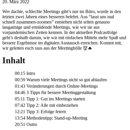
20. März 2022
Wer dachte, schlechte Meetings gibt’s nur im Büro, wurde in den
letzten zwei Jahren eines besseren belehrt. Aus “lasst uns mal
schnell zusammen-zoomen” entstehen nicht selten genauso
langatmige und ermüdende Meetings, wie wir sie aus
vorpandemischen Zeiten kennen. In der aktuellen Podcastfolge
geht’s deshalb darum, wie wir mit einfachen Mitteln mehr Spaß und
bessere Ergebnisse im digitalen Austausch erreichen. Kommt mit,
wir geleiten euch raus aus der Meetinghölle 👹🔥
Inhalt
00:15
Intro
00:59
Warum viele Meetings nicht so gut ablaufen
01:43
Veränderungen durch Online-Meetings
04:46
3 Tipps für bessere Meetinggestaltung
05:11
Tipp 1: Gut ins Meetings starten
07:42
Tipp 2: Alle mit einbeziehen
12:21
Tipp 3: Erfolge feiern
13:54
Methodentipp: Stand-up-Meeting
20:51
Outro