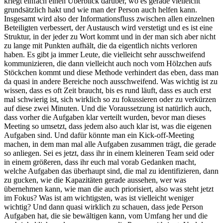
kriegt einfach einen Überblick darüber, wo es gerade vielleicht
grundsätzlich hakt und wie man der Person auch helfen kann.
Insgesamt wird also der Informationsfluss zwischen allen einzelnen
Beteiligten verbessert, der Austausch wird verstetigt und es ist eine
Struktur, in der jeder zu Wort kommt und in der man sich aber nicht
zu lange mit Punkten aufhält, die da eigentlich nichts verloren
haben. Es gibt ja immer Leute, die vielleicht sehr ausschweifend
kommunizieren, die dann vielleicht auch noch vom Hölzchen aufs
Stöckchen kommt und diese Methode verhindert das eben, dass man
da quasi in andere Bereiche noch ausschweifend. Was wichtig ist zu
wissen, dass es oft Zeit braucht, bis es rund läuft, dass es auch erst
mal schwierig ist, sich wirklich so zu fokussieren oder zu verkürzen
auf diese zwei Minuten. Und die Voraussetzung ist natürlich auch,
dass vorher die Aufgaben klar verteilt wurden, bevor man dieses
Meeting so umsetzt, dass jedem also auch klar ist, was die eigenen
Aufgaben sind. Und dafür könnte man ein Kick-off-Meeting
machen, in dem man mal alle Aufgaben zusammen trägt, die gerade
so anliegen. Sei es jetzt, dass ihr in einem kleineren Team seid oder
in einem größeren, dass ihr euch mal vorab Gedanken macht,
welche Aufgaben das überhaupt sind, die mal zu identifizieren, dann
zu gucken, wie die Kapazitäten gerade aussehen, wer was
übernehmen kann, wie man die auch priorisiert, also was steht jetzt
im Fokus? Was ist am wichtigsten, was ist vielleicht weniger
wichtig? Und dann quasi wirklich zu schauen, dass jede Person
Aufgaben hat, die sie bewältigen kann, vom Umfang her und die