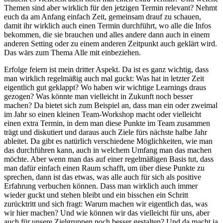
Themen sind aber wirklich für den jetzigen Termin relevant? Nehmt
euch da am Anfang einfach Zeit, gemeinsam drauf zu schauen,
damit ihr wirklich auch einen Termin durchführt, wo alle die Infos
bekommen, die sie brauchen und alles andere dann auch in einem
anderen Setting oder zu einem anderen Zeitpunkt auch geklärt wird.
Das wärs zum Thema Alle mit einbeziehen.
Erfolge feiern ist mein dritter Aspekt. Da ist es ganz wichtig, dass
man wirklich regelmäßig auch mal guckt: Was hat in letzter Zeit
eigentlich gut geklappt? Wo haben wir wichtige Learnings draus
gezogen? Was könnte man vielleicht in Zukunft noch besser
machen? Da bietet sich zum Beispiel an, dass man ein oder zweimal
im Jahr so einen kleinen Team-Workshop macht oder vielleicht
einen extra Termin, in dem man diese Punkte im Team zusammen
trägt und diskutiert und daraus auch Ziele fürs nächste halbe Jahr
ableitet. Da gibt es natürlich verschiedene Möglichkeiten, wie man
das durchführen kann, auch in welchem Umfang man das machen
möchte. Aber wenn man das auf einer regelmäßigen Basis tut, dass
man dafür einfach einen Raum schafft, um über diese Punkte zu
sprechen, dann ist das etwas, was alle auch für sich als positive
Erfahrung verbuchen können. Dass man wirklich auch immer
wieder guckt und stehen bleibt und ein bisschen ein Schritt
zurücktritt und sich fragt: Warum machen wir eigentlich das, was
wir hier machen? Und wie können wir das vielleicht für uns, aber
auch für unsere Zielgruppen noch besser gestalten? Und da macht ja