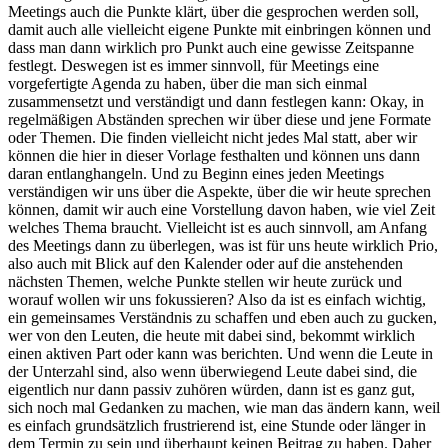
Meetings auch die Punkte klärt, über die gesprochen werden soll,
damit auch alle vielleicht eigene Punkte mit einbringen können und
dass man dann wirklich pro Punkt auch eine gewisse Zeitspanne
festlegt. Deswegen ist es immer sinnvoll, für Meetings eine
vorgefertigte Agenda zu haben, über die man sich einmal
zusammensetzt und verständigt und dann festlegen kann: Okay, in
regelmäßigen Abständen sprechen wir über diese und jene Formate
oder Themen. Die finden vielleicht nicht jedes Mal statt, aber wir
können die hier in dieser Vorlage festhalten und können uns dann
daran entlanghangeln. Und zu Beginn eines jeden Meetings
verständigen wir uns über die Aspekte, über die wir heute sprechen
können, damit wir auch eine Vorstellung davon haben, wie viel Zeit
welches Thema braucht. Vielleicht ist es auch sinnvoll, am Anfang
des Meetings dann zu überlegen, was ist für uns heute wirklich Prio,
also auch mit Blick auf den Kalender oder auf die anstehenden
nächsten Themen, welche Punkte stellen wir heute zurück und
worauf wollen wir uns fokussieren? Also da ist es einfach wichtig,
ein gemeinsames Verständnis zu schaffen und eben auch zu gucken,
wer von den Leuten, die heute mit dabei sind, bekommt wirklich
einen aktiven Part oder kann was berichten. Und wenn die Leute in
der Unterzahl sind, also wenn überwiegend Leute dabei sind, die
eigentlich nur dann passiv zuhören würden, dann ist es ganz gut,
sich noch mal Gedanken zu machen, wie man das ändern kann, weil
es einfach grundsätzlich frustrierend ist, eine Stunde oder länger in
dem Termin zu sein und überhaupt keinen Beitrag zu haben. Daher