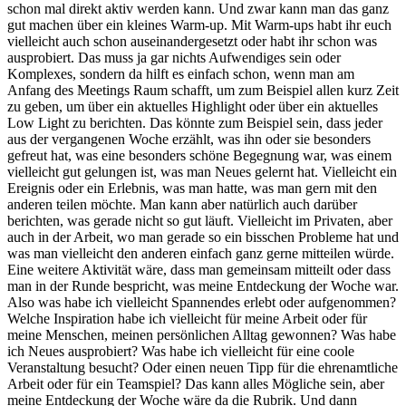
schon mal direkt aktiv werden kann. Und zwar kann man das ganz
gut machen über ein kleines Warm-up. Mit Warm-ups habt ihr euch
vielleicht auch schon auseinandergesetzt oder habt ihr schon was
ausprobiert. Das muss ja gar nichts Aufwendiges sein oder
Komplexes, sondern da hilft es einfach schon, wenn man am
Anfang des Meetings Raum schafft, um zum Beispiel allen kurz Zeit
zu geben, um über ein aktuelles Highlight oder über ein aktuelles
Low Light zu berichten. Das könnte zum Beispiel sein, dass jeder
aus der vergangenen Woche erzählt, was ihn oder sie besonders
gefreut hat, was eine besonders schöne Begegnung war, was einem
vielleicht gut gelungen ist, was man Neues gelernt hat. Vielleicht ein
Ereignis oder ein Erlebnis, was man hatte, was man gern mit den
anderen teilen möchte. Man kann aber natürlich auch darüber
berichten, was gerade nicht so gut läuft. Vielleicht im Privaten, aber
auch in der Arbeit, wo man gerade so ein bisschen Probleme hat und
was man vielleicht den anderen einfach ganz gerne mitteilen würde.
Eine weitere Aktivität wäre, dass man gemeinsam mitteilt oder dass
man in der Runde bespricht, was meine Entdeckung der Woche war.
Also was habe ich vielleicht Spannendes erlebt oder aufgenommen?
Welche Inspiration habe ich vielleicht für meine Arbeit oder für
meine Menschen, meinen persönlichen Alltag gewonnen? Was habe
ich Neues ausprobiert? Was habe ich vielleicht für eine coole
Veranstaltung besucht? Oder einen neuen Tipp für die ehrenamtliche
Arbeit oder für ein Teamspiel? Das kann alles Mögliche sein, aber
meine Entdeckung der Woche wäre da die Rubrik. Und dann