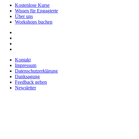
Kostenlose Kurse
Start.
des
Wissen für Engagierte
Abschnitts
Über uns
Modul
Workshops buchen
1
Blogziele
und
Motivation.
Kontakt
Impressum
Datenschutzerklärung
Danksagung
Feedback geben
Newsletter