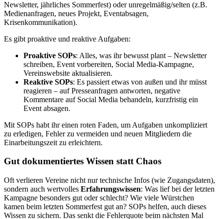
Newsletter, jährliches Sommerfest) oder unregelmäßig/selten (z.B.
Medienanfragen, neues Projekt, Eventabsagen,
Krisenkommunikation).
Es gibt proaktive und reaktive Aufgaben:
Proaktive SOPs
: Alles, was ihr bewusst plant – Newsletter
schreiben, Event vorbereiten, Social Media-Kampagne,
Vereinswebsite aktualisieren.
Reaktive SOPs
: Es passiert etwas von außen und ihr müsst
reagieren – auf Presseanfragen antworten, negative
Kommentare auf Social Media behandeln, kurzfristig ein
Event absagen.
Mit SOPs habt ihr einen roten Faden, um Aufgaben unkompliziert
zu erledigen, Fehler zu vermeiden und neuen Mitgliedern die
Einarbeitungszeit zu erleichtern.
Gut dokumentiertes Wissen statt Chaos
Oft verlieren Vereine nicht nur technische Infos (wie Zugangsdaten),
sondern auch wertvolles
Erfahrungswissen
: Was lief bei der letzten
Kampagne besonders gut oder schlecht? Wie viele Würstchen
kamen beim letzten Sommerfest gut an? SOPs helfen, auch dieses
Wissen zu sichern. Das senkt die Fehlerquote beim nächsten Mal