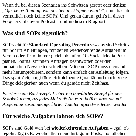
Wenn du bei diesen Szenarien ins Schwitzen gerätst oder denkst:
„
Oje, keine Ahnung, wie das bei uns klappen würde
“, dann hast du
vermutlich noch keine SOPs! Und genau darum geht’s in dieser
Folge erzähl davon Podcast – und in diesem Blogpost.
Was sind SOPs eigentlich?
SOP steht für
Standard Operating Procedure
– das sind Schritt-
für-Schritt-Anleitungen, mit denen wiederkehrende Aufgaben im
Verein oder Team immer gleich ablaufen. Ob Social Media Posts
planen, Journalist*innen-Anfragen beantworten oder den
monatlichen Newsletter schreiben: Mit einer SOP muss niemand
mehr herumprobieren, sondern kann einfach der Anleitung folgen.
Das spart Zeit, sorgt für gleichbleibende Qualität und macht viele
Dinge delegierbar, auch wenn du gerade nicht Zeit hast.
Es ist wie ein Backrezept: Lieber ein bewährtes Rezept für den
Schokokuchen, als jedes Mal aufs Neue zu hoffen, dass die mit
Augenmaß zusammengerührten Zutaten irgendwie lecker werden.
Für welche Aufgaben lohnen sich SOPs?
SOPs sind Gold wert bei
wiederkehrenden Aufgaben
– egal, ob
regelmäßig (z.B. wöchentlich neue Instagram-Posts, monatlicher