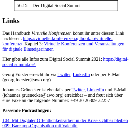
56:15
Der Digital Social Summit
Links
Das Handbuch
Virtuelle Konferenzen
könnt ihr unter diesem Link
nachlesen:
https://virtuelle-konferenzen.gitbook.io/virtuelle-
konferenz/
Kapitel 3:
Virtuelle Konferenzen und Veranstaltungen
für digitale Einsteiger:innen
Hier gibts alle Infos zum Digital Social Summit 2021:
https://digital-
social-summit.de/
Georg Förster erreicht ihr via
Twitter
,
LinkedIn
oder per E-Mail
(georg.foerster@awo.org).
Johannes Grünecker ist ebenfalls per
Twitter
,
LinkedIn
und E-Mail
(johannes.gruenecker@awo.org) erreichbar – und freut sich über
eure Faxe an die folgende Nummer: +49 30 26309-32257
Passende Podcastfolgen:
104: Mit Digitaler Öffentlichkeitsarbeit in der Krise sichtbar bleiben
009: Barcamp-Organisation mit Valentin